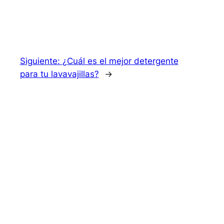
Siguiente:
¿Cuál es el mejor detergente
para tu lavavajillas?
→