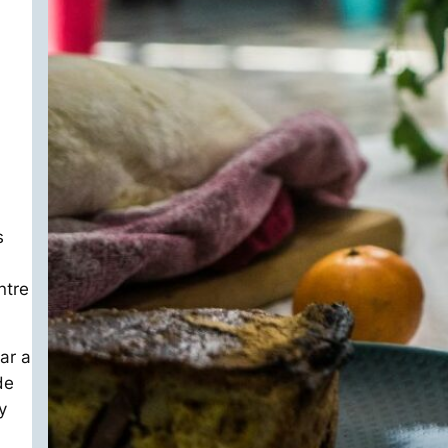
s
ntre
ar a
de
y