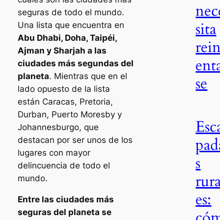
nec
seguras de todo el mundo.
sita
Una lista que encuentra en
Abu Dhabi, Doha, Taipéi,
rei
Ajman y Sharjah a las
ent
ciudades más segundas del
planeta
. Mientras que en el
se
lado opuesto de la lista
están Caracas, Pretoria,
Durban, Puerto Moresby y
Esc
Johannesburgo, que
pad
destacan por ser unos de los
lugares con mayor
s
delincuencia de todo el
rura
mundo.
es:
Entre las ciudades más
seguras del planeta se
có