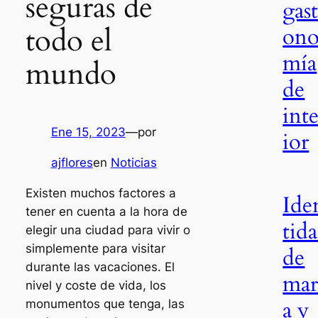
seguras de
gast
todo el
on
mía
mundo
de
inte
Ene 15, 2023
—
por
ior
ajflores
en
Noticias
Existen muchos factores a
Ide
tener en cuenta a la hora de
tid
elegir una ciudad para vivir o
simplemente para visitar
de
durante las vacaciones. El
mar
nivel y coste de vida, los
a y
monumentos que tenga, las