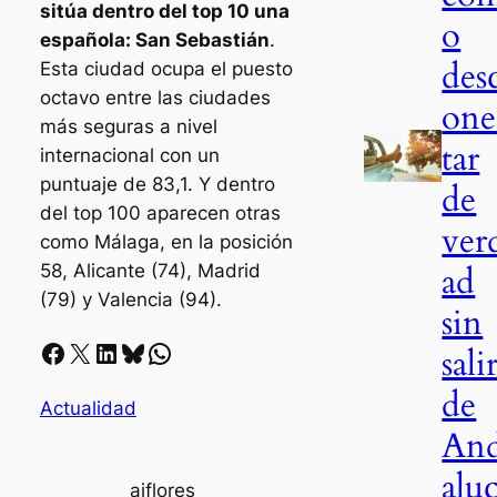
sitúa dentro del top 10 una
o
española: San Sebastián
.
des
Esta ciudad ocupa el puesto
octavo entre las ciudades
one
más seguras a nivel
tar
internacional con un
puntuaje de 83,1. Y dentro
de
del top 100 aparecen otras
ver
como Málaga, en la posición
ad
58, Alicante (74), Madrid
(79) y Valencia (94).
sin
Facebook
X
LinkedIn
Bluesky
Whatsapp
sali
de
Actualidad
An
aluc
ajflores