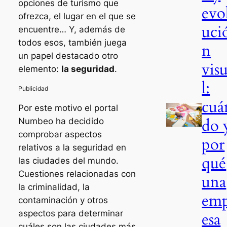
opciones de turismo que
evo
ofrezca, el lugar en el que se
uci
encuentre… Y, además de
todos esos, también juega
n
un papel destacado otro
vis
elemento:
la seguridad
.
l:
cuá
Por este motivo el portal
do 
Numbeo ha decidido
comprobar aspectos
por
relativos a la seguridad en
qué
las ciudades del mundo.
Cuestiones relacionadas con
una
la criminalidad, la
em
contaminación y otros
aspectos para determinar
esa
cuáles son las ciudades más