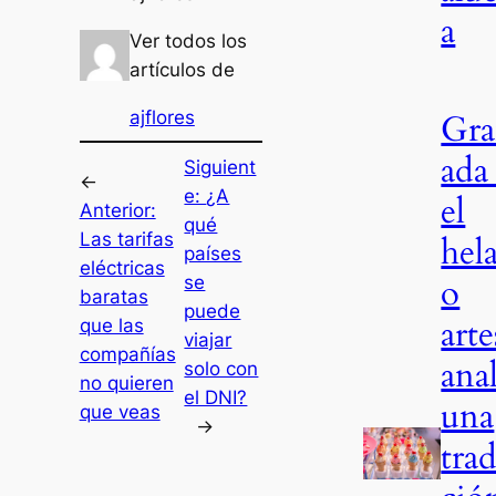
a
Ver todos los
artículos de
Gr
ajflores
ada
Siguient
←
e:
¿A
el
Anterior:
qué
Las tarifas
hel
países
eléctricas
o
se
baratas
puede
arte
que las
viajar
compañías
anal
solo con
no quieren
el DNI?
una
que veas
→
trad