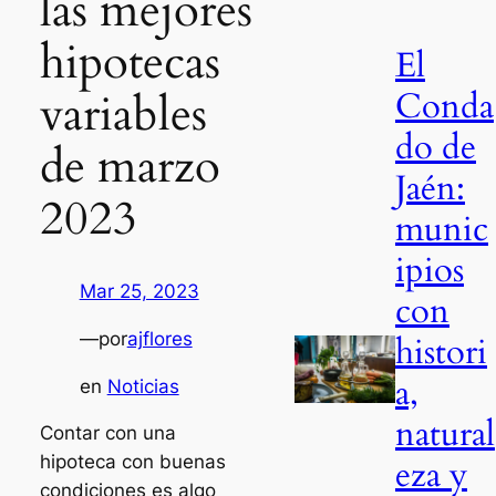
las mejores
hipotecas
El
Conda
variables
do de
de marzo
Jaén:
2023
munic
ipios
Mar 25, 2023
con
—
por
ajflores
histori
a,
en
Noticias
natural
Contar con una
hipoteca con buenas
eza y
condiciones es algo