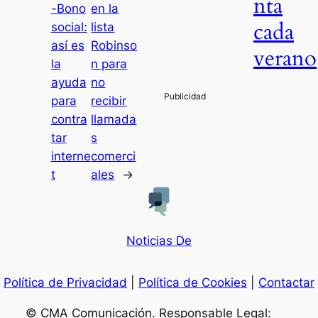
nta
-Bono
en la
cada
social:
lista
así es
Robinso
verano
la
n para
ayuda
no
para
recibir
contra
llamada
tar
s
interne
comerci
t
ales
→
Noticias De
Política de Privacidad
|
Política de Cookies
|
Contactar
© CMA Comunicación. Responsable Legal: