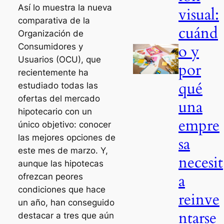
Así lo muestra la nueva
visual:
comparativa de la
cuánd
Organización de
o y
Consumidores y
Usuarios (OCU), que
por
recientemente ha
qué
estudiado todas las
ofertas del mercado
una
hipotecario con un
empre
único objetivo: conocer
las mejores opciones de
sa
este mes de marzo. Y,
necesit
aunque las hipotecas
a
ofrezcan peores
condiciones que hace
reinve
un año, han conseguido
ntarse
destacar a tres que aún