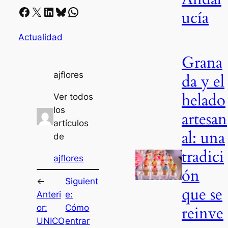
Facebook
X
LinkedIn
Bluesky
Whatsapp
ucía
Actualidad
Grana
ajflores
da y el
helado
Ver todos
los
artesan
artículos
al: una
de
tradici
ajflores
ón
←
Siguient
que se
Anteri
e:
or:
Cómo
reinve
UNICO
entrar