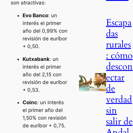
son atractivas:
Evo Banco
: un
Escapa
interés el primer
das
año del 0,99% con
revisión de euríbor
rurales
+ 0,50.
: cómo
Kutxabank
: un
descon
interés el primer
ectar
año del 2,15 con
revisión de euríbor
de
+ 0,53.
verdad
Coinc
: un interés
sin
el primer año del
1,50% con revisión
salir de
de euríbor + 0,75.
Andal