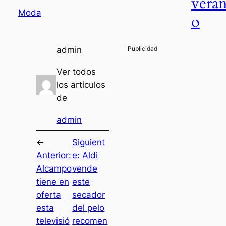
vera
Moda
o
admin
Ver todos
los artículos
de
admin
←
Siguient
Anterior:
e:
Aldi
Alcampo
vende
tiene en
este
oferta
secador
esta
del pelo
televisió
recomen