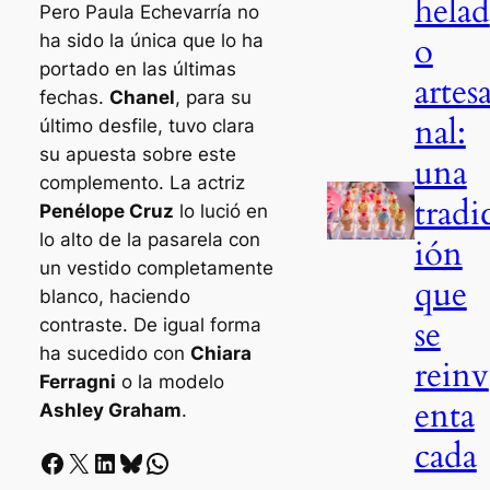
helad
Pero Paula Echevarría no
o
ha sido la única que lo ha
portado en las últimas
artes
fechas.
Chanel
, para su
nal:
último desfile, tuvo clara
su apuesta sobre este
una
complemento. La actriz
tradi
Penélope Cruz
lo lució en
lo alto de la pasarela con
ión
un vestido completamente
que
blanco, haciendo
se
contraste. De igual forma
ha sucedido con
Chiara
reinv
Ferragni
o la modelo
enta
Ashley Graham
.
cada
Facebook
X
LinkedIn
Bluesky
Whatsapp