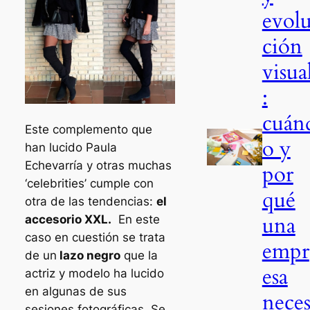
evol
ción
visua
:
cuán
Este complemento que
o y
han lucido Paula
Echevarría y otras muchas
por
‘celebrities’ cumple con
qué
otra de las tendencias:
el
una
accesorio XXL.
En este
caso en cuestión se trata
empr
de un
lazo negro
que la
esa
actriz y modelo ha lucido
en algunas de sus
neces
sesiones fotográficas. Se