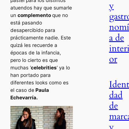
pastel para los distintos
y
atuendos hay que sumarle
gastr
un
complemento
que no
está pasando
nom
desapercibido para
a de
prácticamente nadie. Este
quizá les recuerde a
inter
épocas de la infancia,
or
pero lo cierto es que
muchas ‘
celebrities
’ ya lo
han portado para
Ident
diferentes looks como es
el caso de
Paula
dad
Echevarría.
de
marc
y