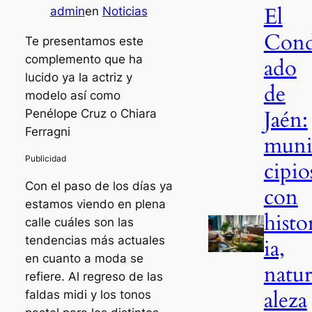
El
admin
en
Noticias
Con
Te presentamos este
complemento que ha
ado
lucido ya la actriz y
de
modelo así como
Jaén:
Penélope Cruz o Chiara
Ferragni
mun
cipio
Con el paso de los días ya
con
estamos viendo en plena
histo
calle cuáles son las
tendencias más actuales
ia,
en cuanto a moda se
natur
refiere. Al regreso de las
aleza
faldas midi y los tonos