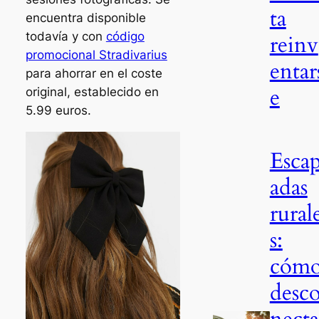
ta
encuentra disponible
todavía y con
código
reinv
promocional Stradivarius
entar
para ahorrar en el coste
e
original, establecido en
5.99 euros.
Esca
adas
rural
s:
cóm
desc
necta