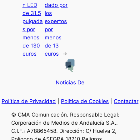
n LED
dado por
de 31.5
los
pulgada
expertos
s por
por
menos
menos
de 130
de 13
euros
euros
→
Noticias De
Política de Privacidad
|
Política de Cookies
|
Contactar
© CMA Comunicación. Responsable Legal:
Corporación de Medios de Andalucía S.A..
C.I.F.: A78865458. Dirección: C/ Huelva 2,
Polígono de ASEGRA 18210 Peligros