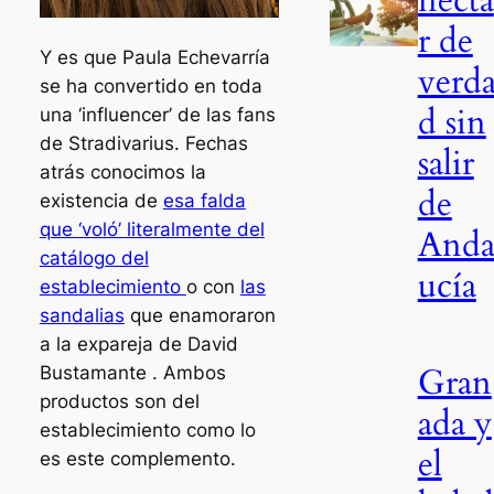
r de
Y es que Paula Echevarría
verd
se ha convertido en toda
d sin
una ‘influencer’ de las fans
de Stradivarius. Fechas
salir
atrás conocimos la
de
existencia de
esa falda
que ‘voló’ literalmente del
Anda
catálogo del
ucía
establecimiento
o con
las
sandalias
que enamoraron
a la expareja de David
Gran
Bustamante . Ambos
productos son del
ada y
establecimiento como lo
el
es este complemento.