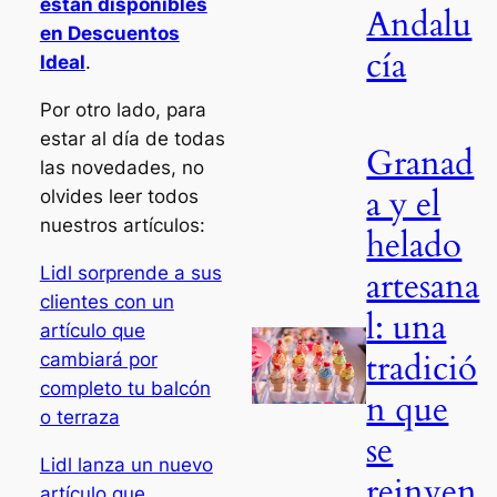
están disponibles
Andalu
en Descuentos
cía
Ideal
.
Por otro lado, para
estar al día de todas
Granad
las novedades, no
a y el
olvides leer todos
nuestros artículos:
helado
Lidl sorprende a sus
artesana
clientes con un
l: una
artículo que
tradició
cambiará por
completo tu balcón
n que
o terraza
se
Lidl lanza un nuevo
reinven
artículo que