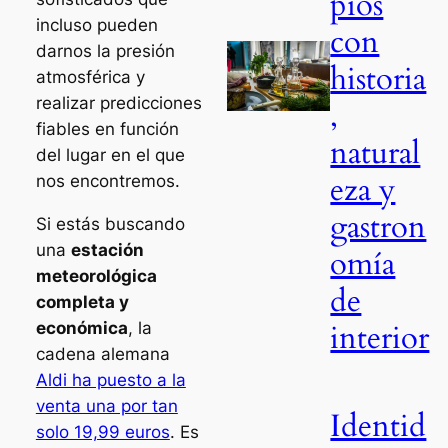
pios
incluso pueden
con
darnos la presión
historia
atmosférica y
realizar predicciones
,
fiables en función
natural
del lugar en el que
eza y
nos encontremos.
gastron
Si estás buscando
una
estación
omía
meteorológica
de
completa y
interior
económica
, la
cadena alemana
Aldi ha puesto a la
venta una por tan
Identid
solo 19,99 euros
. Es