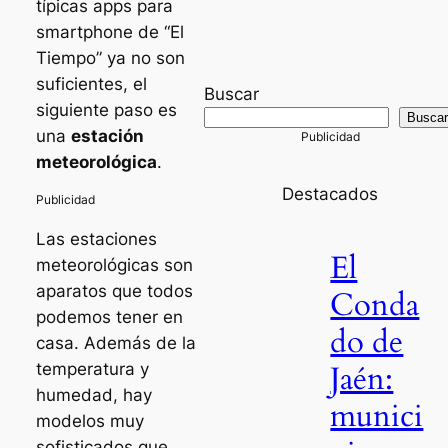
típicas apps para
smartphone de “El
Tiempo” ya no son
suficientes, el
Buscar
siguiente paso es
Busca
una
estación
meteorológica
.
Destacados
Las estaciones
El
meteorológicas son
aparatos que todos
Conda
podemos tener en
do de
casa. Además de la
Jaén:
temperatura y
humedad, hay
munici
modelos muy
sofisticados que