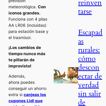
reinven
previsión
meteorológica.
Con
tarse
iconos grandes.
Funciona con 4 pilas
AA LR06 (incluidas)
Escapad
para estación base y
el trasmisor.
as
rurales:
¡Los cambios de
tiempo nunca más
cómo
te pillarán de
descon
improvisto!
ectar de
Además,
verdad
ahora puedes
conseguir un ahorro
sin salir
extra si
canjeas los
de
cupones Lidl que