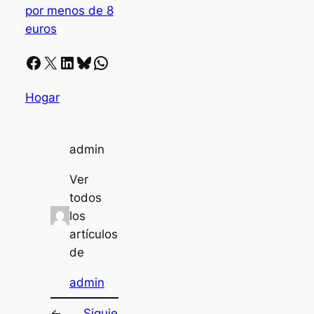
por menos de 8
euros
Facebook
X
LinkedIn
Bluesky
Whatsapp
Hogar
admin
Ver
todos
los
artículos
de
admin
←
Siguie