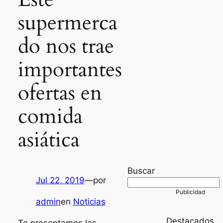
supermerca
do nos trae
importantes
ofertas en
comida
asiática
Buscar
Jul 22, 2019
—
por
admin
en
Noticias
Destacados
Te presentamos las