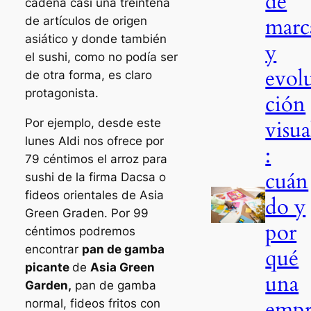
de
cadena casi una treintena
marc
de artículos de origen
asiático y donde también
y
el sushi, como no podía ser
evol
de otra forma, es claro
protagonista.
ción
visua
Por ejemplo, desde este
lunes Aldi nos ofrece por
:
79 céntimos el arroz para
cuán
sushi de la firma Dacsa o
fideos orientales de Asia
do y
Green Graden. Por 99
por
céntimos podremos
encontrar
pan de gamba
qué
picante
de
Asia Green
una
Garden,
pan de gamba
emp
normal, fideos fritos con