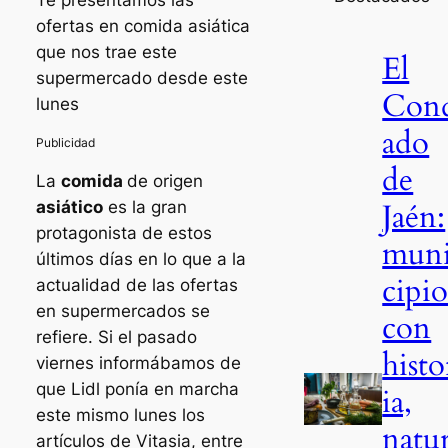
ofertas en comida asiática
que nos trae este
El
supermercado desde este
Con
lunes
ado
de
La
comida
de origen
Jaén:
asiático
es la gran
protagonista de estos
mun
últimos días en lo que a la
cipio
actualidad de las ofertas
en supermercados se
con
refiere. Si el pasado
histo
viernes informábamos de
que Lidl ponía en marcha
ia,
este mismo lunes los
natu
artículos de Vitasia, entre