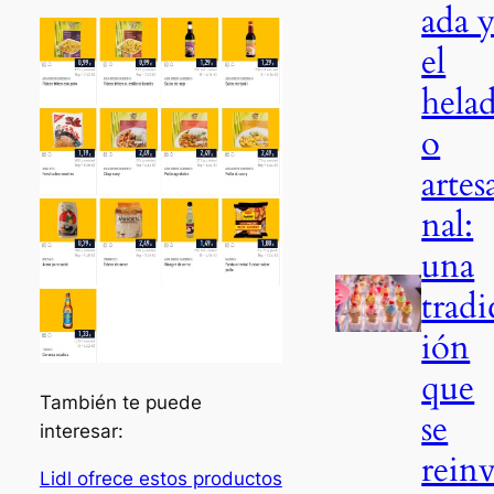
ada 
el
hela
o
artes
nal:
una
tradi
ión
que
También te puede
se
interesar:
rein
Lidl ofrece estos productos