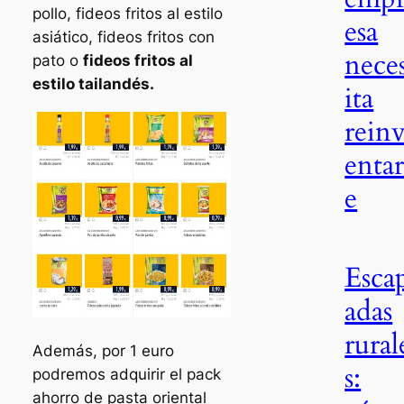
pollo, fideos fritos al estilo
esa
asiático, fideos fritos con
nece
pato o
fideos fritos al
estilo tailandés.
ita
rein
entar
e
Esca
adas
rural
Además, por 1 euro
s:
podremos adquirir el pack
ahorro de pasta oriental