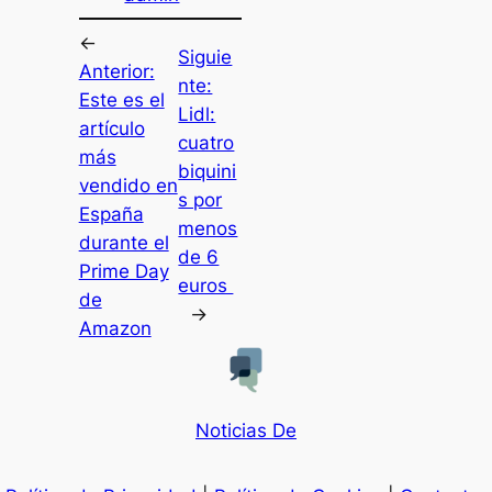
←
Siguie
Anterior:
nte:
Este es el
Lidl:
artículo
cuatro
más
biquini
vendido en
s por
España
menos
durante el
de 6
Prime Day
euros
de
→
Amazon
Noticias De