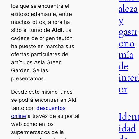
aleza
los que se encuentra el
exitoso edamame, entre
y
muchos otros, ahora ha
gastr
sido el turno de
Aldi.
La
cadena de origen teutón
ono
ha puesto en marcha sus
mía
ofertas particulares de
artículos Asia Green
de
Garden. Se las
inter
presentamos.
or
Desde este mismo lunes
se podrá encontrar en Aldi
tanto con
descuentos
Iden
online
a través de su portal
web como en los
idad
supermercados de la