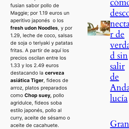
cóm
fusian sabor pollo de
desc
Maggie; por 1.19 euros un
aperitivo japonés o los
nect
fresh udon Noodles
, y por
r de
1.29, leche de coco, salsas
verd
de soja o teriyaki y patatas
fritas. A partir de aquí los
d sin
precios oscilan entre los
salir
1.33 y los 2.49 euros
destacando la
cerveza
de
asiática Tiger
, fideos de
And
arroz, platos preparados
lucía
como
Chop suey,
pollo
agridulce, fideos soba
estilo japonés, pollo al
curry, aceite de sésamo o
Gra
aceite de cacahuete.