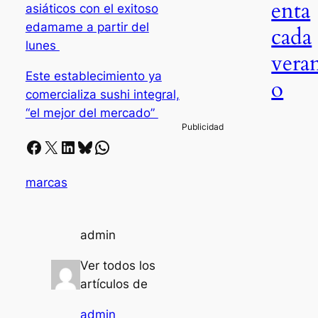
enta
asiáticos con el exitoso
edamame a partir del
cada
lunes
vera
Este establecimiento ya
o
comercializa sushi integral,
“el mejor del mercado”
Facebook
X
LinkedIn
Bluesky
Whatsapp
marcas
admin
Ver todos los
artículos de
admin