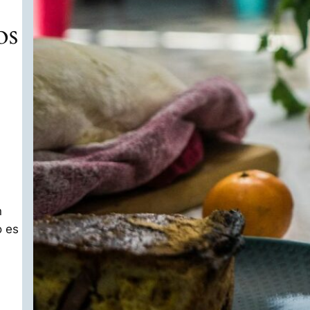
os
n
o es