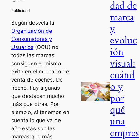
dad de
marca
Según desvela la
y
Organización de
evoluc
Consumidores y
Usuarios
(OCU) no
ión
todas las marcas
visual:
consiguen el mismo
cuánd
éxito en el mercado de
venta de coches. De
o y
hecho, hay algunas
por
que destacan mucho
más que otras. Por
qué
ejemplo, si tenemos en
una
cuenta lo que va de
año estas son las
empres
marcas que más