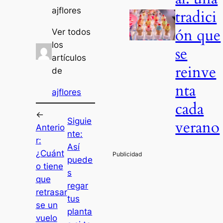
ajflores
tradici
ón que
Ver todos
los
se
artículos
reinve
de
nta
ajflores
cada
←
Siguie
verano
Anterio
nte:
r:
Así
¿Cuánt
puede
o tiene
s
que
regar
retrasar
tus
se un
planta
vuelo