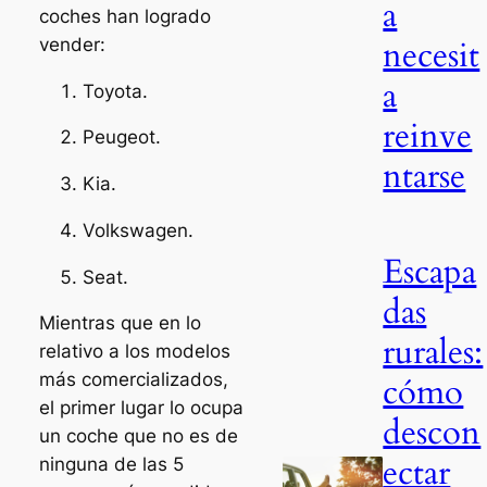
a
coches han logrado
necesit
vender:
a
Toyota.
reinve
Peugeot.
ntarse
Kia.
Volkswagen.
Escapa
Seat.
das
Mientras que en lo
rurales:
relativo a los modelos
más comercializados,
cómo
el primer lugar lo ocupa
descon
un coche que no es de
ectar
ninguna de las 5