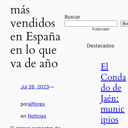
más
Buscar
vendidos
Bu
en España
en lo que
Destacados
va de año
El
Conda
do de
Jul 26, 2023
—
Jaén:
por
ajflores
munic
en
Noticias
ipios