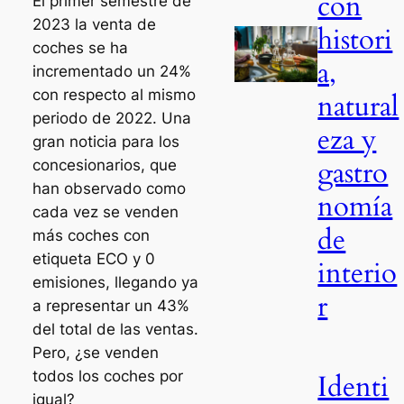
con
El primer semestre de
2023 la venta de
histori
coches se ha
a,
incrementado un 24%
con respecto al mismo
natural
periodo de 2022. Una
eza y
gran noticia para los
gastro
concesionarios, que
han observado como
nomía
cada vez se venden
de
más coches con
etiqueta ECO y 0
interio
emisiones, llegando ya
r
a representar un 43%
del total de las ventas.
Pero, ¿se venden
todos los coches por
Identi
igual?