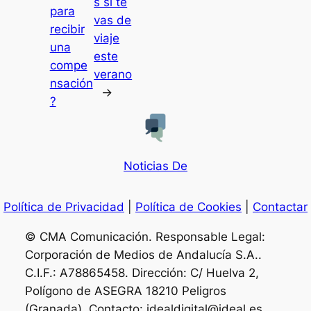
s si te
para
vas de
recibir
viaje
una
este
compe
verano
nsación
→
?
Noticias De
Política de Privacidad
|
Política de Cookies
|
Contactar
© CMA Comunicación. Responsable Legal:
Corporación de Medios de Andalucía S.A..
C.I.F.: A78865458. Dirección: C/ Huelva 2,
Polígono de ASEGRA 18210 Peligros
(Granada). Contacto: idealdigital@ideal.es .