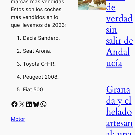
marcas más vendidas.
de
Estos son los coches
verdad
más vendidos en lo
que llevamos de 2023:
sin
salir de
Dacia Sandero.
Andal
Seat Arona.
ucía
Toyota C-HR.
Peugeot 2008.
Grana
Fiat 500.
da y el
Facebook
X
LinkedIn
Bluesky
Whatsapp
helado
Motor
artesan
al: una