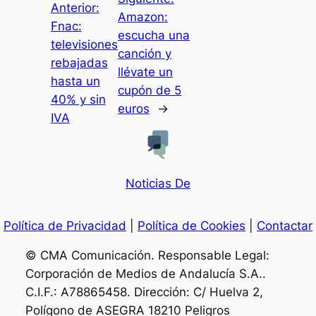
Anterior:
Amazon:
Fnac:
escucha una
televisiones
canción y
rebajadas
llévate un
hasta un
cupón de 5
40% y sin
euros
→
IVA
Noticias De
Política de Privacidad
|
Política de Cookies
|
Contactar
© CMA Comunicación. Responsable Legal:
Corporación de Medios de Andalucía S.A..
C.I.F.: A78865458. Dirección: C/ Huelva 2,
Polígono de ASEGRA 18210 Peligros