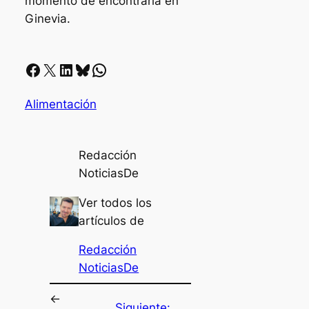
momento de encontrarla en
Ginevia.
Facebook
X
LinkedIn
Bluesky
Whatsapp
Alimentación
Redacción
NoticiasDe
Ver todos los
artículos de
Redacción
NoticiasDe
←
Siguiente: