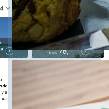
o
esde
 y a
inos