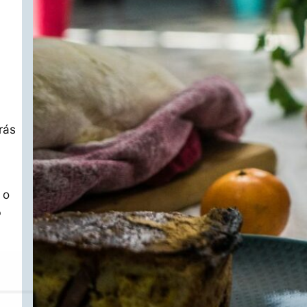
rás
 o
o