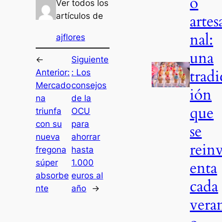
o
Ver todos los
artes
artículos de
nal:
ajflores
una
←
Siguiente
tradi
Anterior:
:
Los
Mercado
consejos
ión
na
de la
que
triunfa
OCU
con su
para
se
nueva
ahorrar
rein
fregona
hasta
enta
súper
1.000
absorbe
euros al
cada
nte
año
→
vera