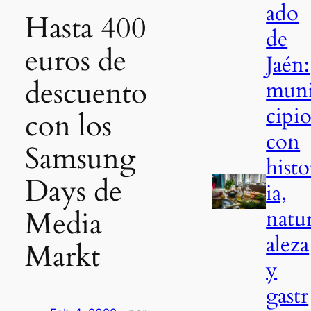
ado
Hasta 400
de
euros de
Jaén:
descuento
mun
cipio
con los
con
Samsung
histo
Days de
ia,
natu
Media
aleza
Markt
y
gastr