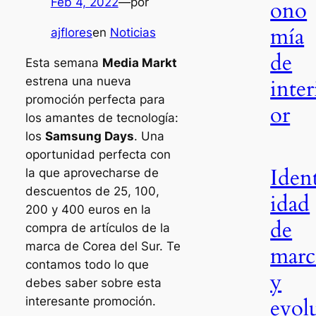
Feb 4, 2022
—
por
ono
mía
ajflores
en
Noticias
de
Esta semana
Media Markt
estrena una nueva
inter
promoción perfecta para
or
los amantes de tecnología:
los
Samsung Days
. Una
oportunidad perfecta con
Iden
la que aprovecharse de
descuentos de 25, 100,
idad
200 y 400 euros en la
de
compra de artículos de la
marca de Corea del Sur. Te
marc
contamos todo lo que
y
debes saber sobre esta
evol
interesante promoción.