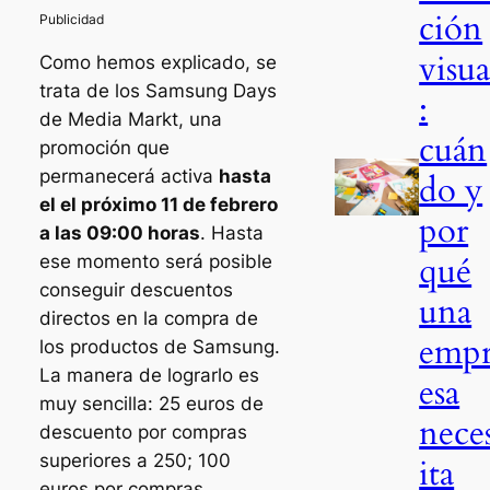
ción
visua
Como hemos explicado, se
trata de los Samsung Days
:
de Media Markt, una
cuán
promoción que
permanecerá activa
hasta
do y
el el próximo 11 de febrero
por
a las 09:00 horas
. Hasta
qué
ese momento será posible
conseguir descuentos
una
directos en la compra de
emp
los productos de Samsung.
La manera de lograrlo es
esa
muy sencilla: 25 euros de
nece
descuento por compras
superiores a 250; 100
ita
euros por compras