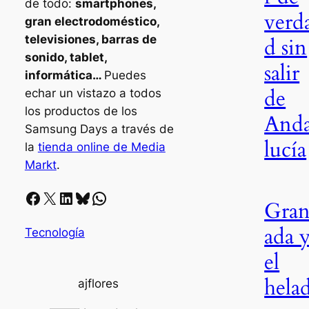
de todo:
smartphones,
verd
gran electrodoméstico,
televisiones, barras de
d sin
sonido, tablet,
salir
informática…
Puedes
de
echar un vistazo a todos
los productos de los
And
Samsung Days a través de
lucía
la
tienda online de Media
Markt
.
Facebook
X
LinkedIn
Bluesky
Whatsapp
Gra
ada 
Tecnología
el
hela
ajflores