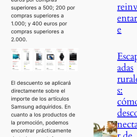
rein
superiores a 500; 200 por
entar
compras superiores a
1.000; y 400 euros por
e
compras superiores a
2.000.
Esca
adas
rural
El descuento se aplicará
s:
directamente sobre el
cóm
importe de los artículos
Samsung adquiridos. En
desc
cuanto a los productos de
nect
la promoción, podemos
encontrar prácticamente
r de