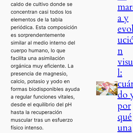
mar
caldo de cultivo donde se
concentran casi todos los
a y
elementos de la tabla
evo
periódica. Esta composición
es sorprendentemente
uci
similar al medio interno del
n
cuerpo humano, lo que
facilita una asimilación
visu
orgánica muy eficiente. La
l:
presencia de magnesio,
cuá
calcio, potasio y yodo en
formas biodisponibles ayuda
do 
a regular funciones vitales,
por
desde el equilibrio del pH
hasta la recuperación
qué
muscular tras un esfuerzo
una
físico intenso.