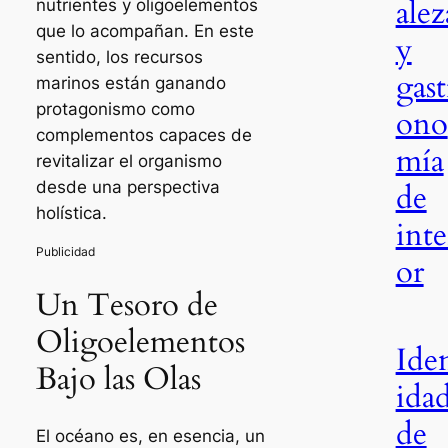
alez
nutrientes y oligoelementos
que lo acompañan. En este
y
sentido, los recursos
gast
marinos están ganando
protagonismo como
ono
complementos capaces de
mía
revitalizar el organismo
de
desde una perspectiva
holística.
inte
or
Un Tesoro de
Oligoelementos
Ide
Bajo las Olas
ida
de
El océano es, en esencia, un