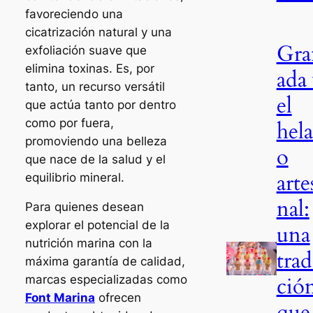
favoreciendo una
cicatrización natural y una
Gra
exfoliación suave que
elimina toxinas. Es, por
ada
tanto, un recurso versátil
el
que actúa tanto por dentro
como por fuera,
hel
promoviendo una belleza
o
que nace de la salud y el
arte
equilibrio mineral.
nal:
Para quienes desean
explorar el potencial de la
una
nutrición marina con la
trad
máxima garantía de calidad,
ció
marcas especializadas como
Font Marina
ofrecen
que