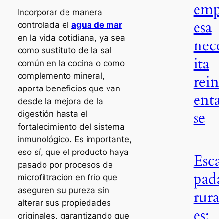
emp
Incorporar de manera
esa
controlada el
agua de mar
en la vida cotidiana, ya sea
nec
como sustituto de la sal
ita
común en la cocina o como
complemento mineral,
rei
aporta beneficios que van
ent
desde la mejora de la
se
digestión hasta el
fortalecimiento del sistema
inmunológico. Es importante,
eso sí, que el producto haya
Esc
pasado por procesos de
pad
microfiltración en frío que
aseguren su pureza sin
rura
alterar sus propiedades
es:
originales, garantizando que