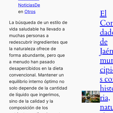
NoticiasDe
El
en
Otros
Co
La búsqueda de un estilo de
vida saludable ha llevado a
dad
muchas personas a
de
redescubrir ingredientes que
Jaén
la naturaleza ofrece de
forma abundante, pero que
mu
a menudo han pasado
cip
desapercibidos en la dieta
convencional. Mantener un
s c
equilibrio interno óptimo no
hist
solo depende de la cantidad
de líquido que ingerimos,
ria,
sino de la calidad y la
nat
composición de los