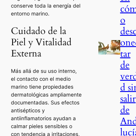
có
conserve toda la energía del
entorno marino.
o
Cuidado de la
des
Piel y Vitalidad
one
Externa
tar
de
Más allá de su uso interno,
ver
el contacto con el medio
d si
marino tiene propiedades
dermatológicas ampliamente
salir
documentadas. Sus efectos
de
antisépticos y
An
antiinflamatorios ayudan a
calmar pieles sensibles o
lucí
con tendencia a irritaciones,