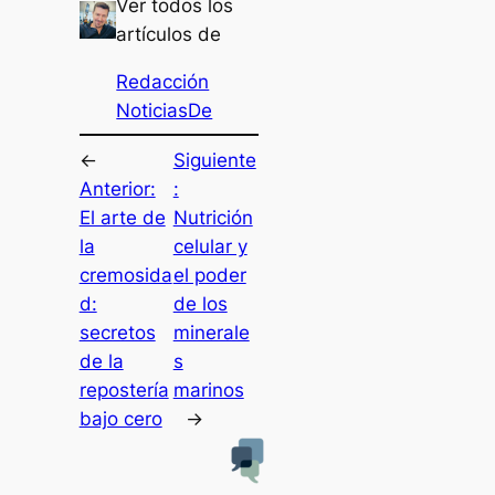
Ver todos los
artículos de
Redacción
NoticiasDe
←
Siguiente
Anterior:
:
El arte de
Nutrición
la
celular y
cremosida
el poder
d:
de los
secretos
minerale
de la
s
repostería
marinos
bajo cero
→