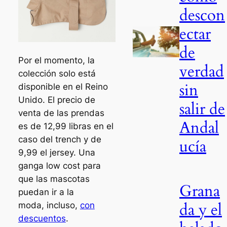
descon
ectar
de
Por el momento, la
verdad
colección solo está
sin
disponible en el Reino
Unido. El precio de
salir de
venta de las prendas
Andal
es de 12,99 libras en el
caso del
trench
y de
ucía
9,99 el jersey. Una
ganga
low cost
para
que las mascotas
Grana
puedan ir a la
da y el
moda, incluso,
con
descuentos
.