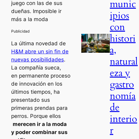
munic
juego con las de sus
dueñas. Imposible ir
ipios
más a la moda
con
histori
La última novedad de
a,
H&M abre un sin fin de
natural
nuevas posibilidades
.
La compañía sueca,
eza y
en permanente proceso
gastro
de innovación en los
últimos tiempos, ha
nomía
presentado sus
de
primeras prendas para
interio
perros. Porque ellos
merecen ir a la moda
r
y poder combinar sus