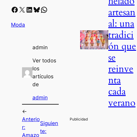
helado
Facebook
X
LinkedIn
Bluesky
Whatsapp
artesan
al: una
Moda
tradici
ón que
admin
se
Ver todos
reinve
los
artículos
nta
de
cada
admin
verano
←
Anterio
Siguien
r:
te:
Amazo