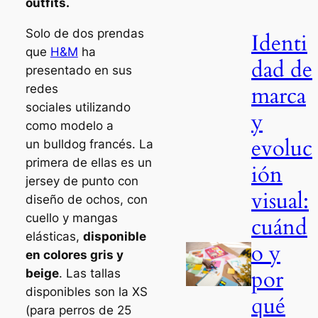
outfits
.
Solo de dos prendas
Identi
que
H&M
ha
dad de
presentado en sus
marca
redes
sociales utilizando
y
como modelo a
evoluc
un
bulldog
francés. La
primera de ellas es un
ión
jersey de punto con
visual:
diseño de ochos, con
cuello y mangas
cuánd
elásticas,
disponible
o y
en colores gris y
por
beige
. Las tallas
disponibles son la XS
qué
(para perros de 25