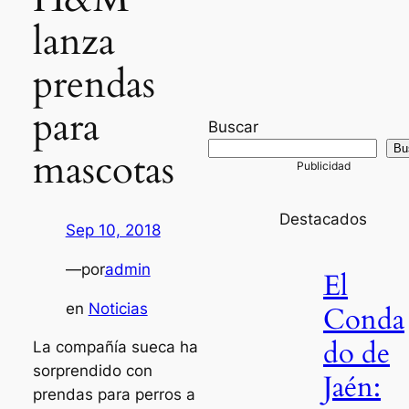
lanza
prendas
para
Buscar
Bu
mascotas
Destacados
Sep 10, 2018
—
por
admin
El
en
Noticias
Conda
do de
La compañía sueca ha
sorprendido con
Jaén:
prendas para perros a