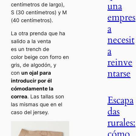
una
centímetros de largo),
S (30 centímetros) y M
empres
(40 centímetros).
a
La otra prenda que ha
necesit
salido a la venta
a
es un
trench
de
color
beige
con forro en
reinve
gris, de algodón, y
ntarse
con
un ojal para
introducir por él
cómodamente la
correa
. Las tallas son
Escapa
las mismas que en el
das
caso del jersey.
rurales:
cómo