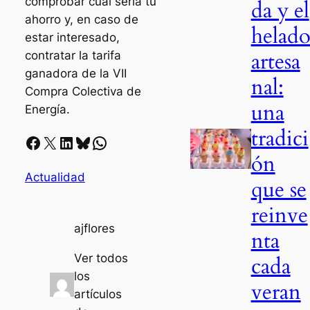
comprobar cuál sería tu
da y el
ahorro y, en caso de
helad
estar interesado,
artesa
contratar la tarifa
ganadora de la VII
nal:
Compra Colectiva de
una
Energía.
tradici
Facebook
X
LinkedIn
Bluesky
Whatsapp
ón
Actualidad
que se
reinve
ajflores
nta
Ver todos
cada
los
veran
artículos