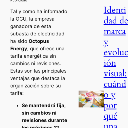
Identi
Tal y como ha informado
dad d
la OCU, la empresa
ganadora de esta
marca
subasta de electricidad
y
ha sido
Octopus
Energy
, que ofrece una
evolu
tarifa energética sin
ión
cambios ni revisiones.
visual:
Estas son las principales
ventajas que destaca la
cuánd
organización sobre su
o y
tarifa:
por
Se mantendrá fija,
qué
sin cambios ni
revisiones durante
una
los próximos 12