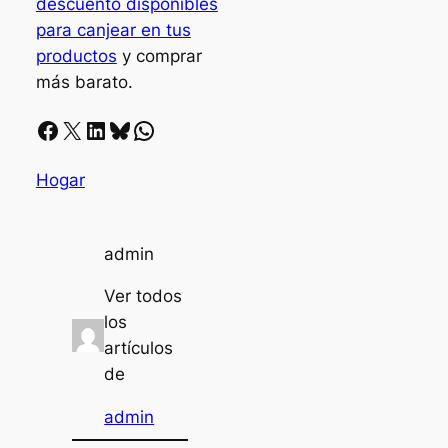
descuento disponibles
para canjear en tus
productos
y comprar
más barato.
Facebook
X
LinkedIn
Bluesky
Whatsapp
Hogar
admin
Ver todos
los
artículos
de
admin