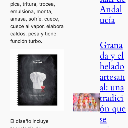
pica, tritura, trocea,
Andal
emulsiona, monta,
ucía
amasa, sofríe, cuece,
cuece al vapor, elabora
caldos, pesa y tiene
función turbo.
Grana
da y el
helado
artesan
al: una
tradici
ón que
se
El diseño incluye