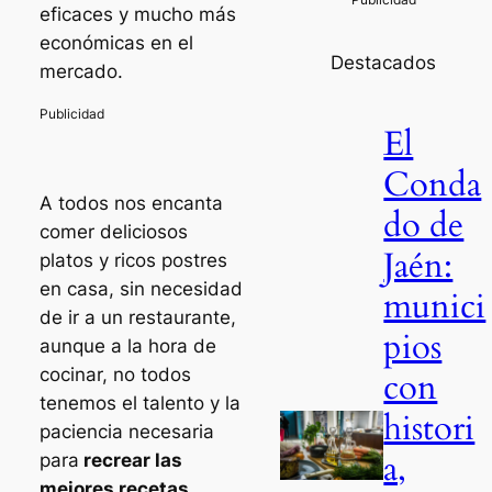
eficaces y mucho más
económicas en el
Destacados
mercado.
El
Conda
A todos nos encanta
do de
comer deliciosos
Jaén:
platos y ricos postres
en casa, sin necesidad
munici
de ir a un restaurante,
pios
aunque a la hora de
cocinar, no todos
con
tenemos el talento y la
histori
paciencia necesaria
a,
para
recrear las
mejores recetas
.