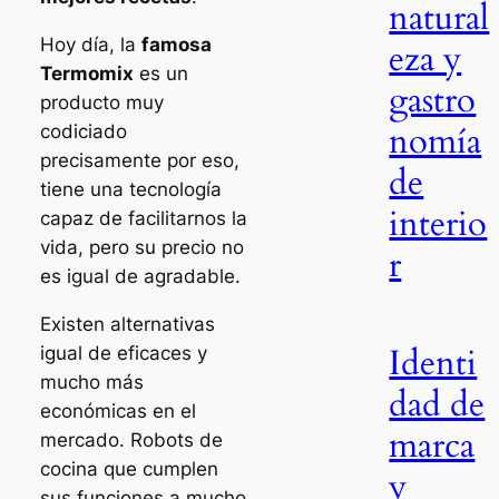
natural
Hoy día, la
famosa
eza y
Termomix
es un
gastro
producto muy
nomía
codiciado
precisamente por eso,
de
tiene una tecnología
interio
capaz de facilitarnos la
vida, pero su precio no
r
es igual de agradable.
Existen alternativas
Identi
igual de eficaces y
mucho más
dad de
económicas en el
marca
mercado. Robots de
cocina que cumplen
y
sus funciones a mucho