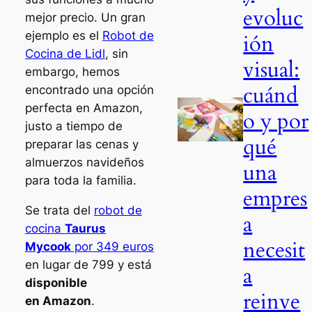
evoluc
mejor precio. Un gran
ejemplo es el
Robot de
ión
Cocina de Lidl
, sin
visual:
embargo, hemos
cuánd
encontrado una opción
perfecta en Amazon,
o y por
justo a tiempo de
qué
preparar las cenas y
almuerzos navideños
una
para toda la familia.
empres
Se trata del
robot de
a
cocina
Taurus
necesit
Mycook
por 349 euros
en lugar de 799 y está
a
disponible
reinve
en Amazon
.