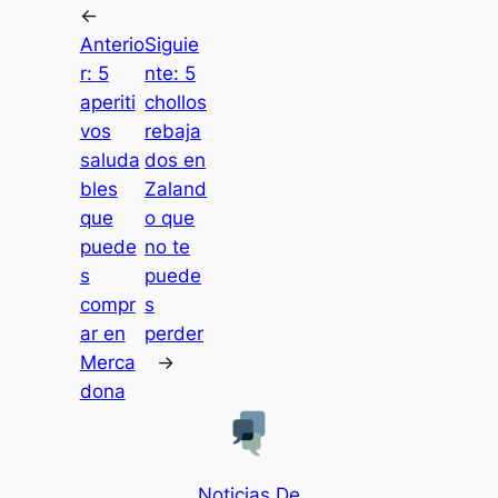
←
Anterio
Siguie
r:
5
nte:
5
aperiti
chollos
vos
rebaja
saluda
dos en
bles
Zaland
que
o que
puede
no te
s
puede
compr
s
ar en
perder
Merca
→
dona
Noticias De