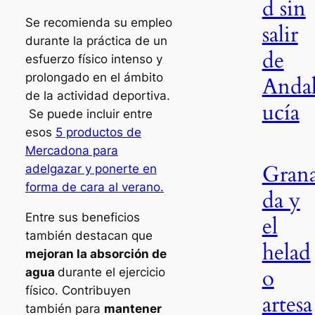
d sin
Se recomienda su empleo
salir
durante la práctica de un
de
esfuerzo físico intenso y
prolongado en el ámbito
Anda
de la actividad deportiva.
ucía
Se puede incluir entre
esos
5 productos de
Mercadona para
Gran
adelgazar y ponerte en
forma de cara al verano.
da y
Entre sus beneficios
el
también destacan que
helad
mejoran la absorción de
o
agua
durante el ejercicio
físico. Contribuyen
artesa
también para
mantener