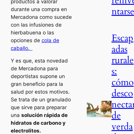
reinv
productos a valorar
ntars
durante una compra en
Mercadona como sucede
con las infusiones de
hierbabuena o las
Escap
opciones de
cola de
adas
caballo.
rurale
Y es que, esta novedad
s:
de Mercadona para
deportistas supone un
cómo
gran beneficio para la
desco
salud por estos motivos.
Se trata de un granulado
necta
que sirve para preparar
de
una
solución rápida de
hidratos de carbono y
verda
electrolitos.