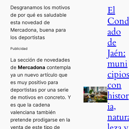
El
Desgranamos los motivos
de por qué es saludable
Con
esta novedad de
ado
Mercadona, buena para
los deportistas
de
Jaén:
La sección de novedades
muni
de
Mercadona
contempla
cipio
ya un nuevo artículo que
con
es muy positivo para
deportistas por una serie
histor
de motivos en concreto. Y
ia,
es que la cadena
valenciana también
natur
pretende prodigarse en la
leza y
venta de este tipo de