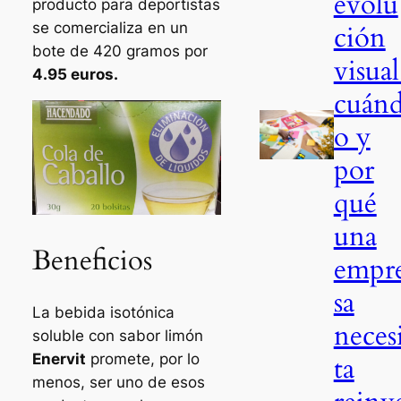
evolu
producto para deportistas
se comercializa en un
ción
bote de 420 gramos por
visual
4.95 euros.
cuán
o y
por
qué
una
Beneficios
empr
sa
La bebida isotónica
neces
soluble con sabor limón
Enervit
promete, por lo
ta
menos, ser uno de esos