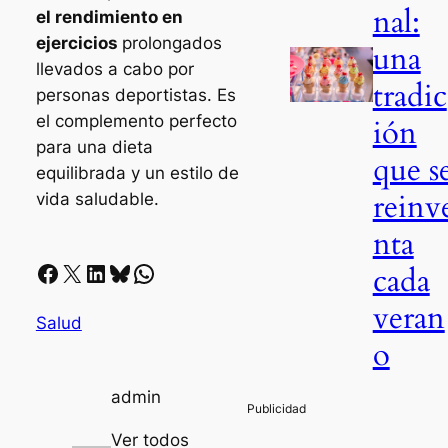
nal:
el rendimiento en
ejercicios
prolongados
una
llevados a cabo por
tradic
personas deportistas. Es
el complemento perfecto
ión
para una dieta
que s
equilibrada y un estilo de
reinv
vida saludable.
nta
Facebook
X
LinkedIn
Bluesky
Whatsapp
cada
veran
Salud
o
admin
Ver todos