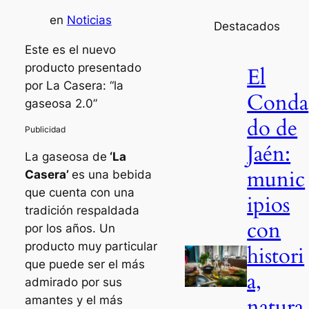
en
Noticias
Destacados
Este es el nuevo
producto presentado
El
por La Casera: “la
Conda
gaseosa 2.0”
do de
Jaén:
La gaseosa de
‘La
munic
Casera’
es una bebida
que cuenta con una
ipios
tradición respaldada
con
por los años. Un
producto muy particular
histori
que puede ser el más
a,
admirado por sus
natura
amantes y el más