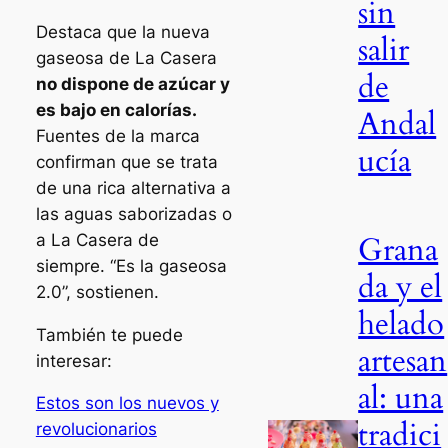
sin
Destaca que la nueva
salir
gaseosa de La Casera
de
no dispone de azúcar y
es bajo en calorías.
Andal
Fuentes de la marca
ucía
confirman que se trata
de una rica alternativa a
las aguas saborizadas o
Grana
a La Casera de
siempre. “Es la gaseosa
da y el
2.0”, sostienen.
helado
También te puede
artesan
interesar:
al: una
Estos son los nuevos y
tradici
revolucionarios