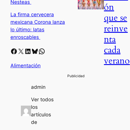
Nesteas
ón
que se
La firma cervecera
mexicana Corona lanza
reinve
lo último: latas
nta
enroscables
cada
Facebook
X
LinkedIn
Bluesky
Whatsapp
verano
Alimentación
admin
Ver todos
los
artículos
de