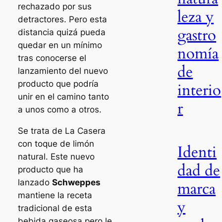
rechazado por sus
leza y
detractores. Pero esta
gastro
distancia quizá pueda
quedar en un mínimo
nomía
tras conocerse el
de
lanzamiento del nuevo
producto que podría
interio
unir en el camino tanto
r
a unos como a otros.
Se trata de La Casera
con toque de limón
Identi
natural. Este nuevo
dad de
producto que ha
lanzado
Schweppes
marca
mantiene la receta
y
tradicional de esta
bebida gaseosa pero le