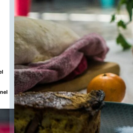
el
nel