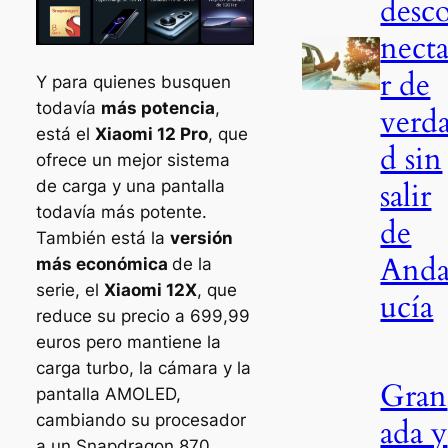
desc
nect
r de
Y para quienes busquen
todavía
más potencia
,
verd
está el
Xiaomi 12 Pro
, que
d sin
ofrece un mejor sistema
salir
de carga y una pantalla
todavía más potente.
de
También está la
versión
Anda
más económica
de la
serie, el
Xiaomi 12X
, que
ucía
reduce su precio a 699,99
euros pero mantiene la
carga turbo, la cámara y la
Gran
pantalla AMOLED,
cambiando su procesador
ada y
a un Snapdragon 870.