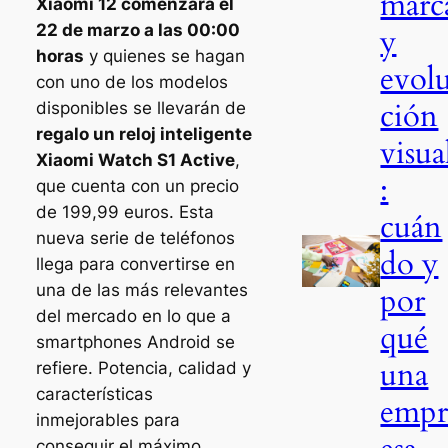
marc
Xiaomi 12 comenzará el
22 de marzo a las 00:00
y
horas
y quienes se hagan
evol
con uno de los modelos
ción
disponibles se llevarán de
regalo un reloj inteligente
visua
Xiaomi Watch S1 Active
,
:
que cuenta con un precio
de 199,99 euros. Esta
cuán
nueva serie de teléfonos
do y
llega para convertirse en
una de las más relevantes
por
del mercado en lo que a
qué
smartphones Android se
una
refiere. Potencia, calidad y
características
emp
inmejorables para
conseguir el máximo