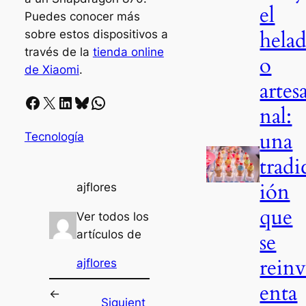
el
Puedes conocer más
hela
sobre estos dispositivos a
través de la
tienda online
o
de Xiaomi
.
artes
Facebook
X
LinkedIn
Bluesky
Whatsapp
nal:
una
Tecnología
tradi
ión
ajflores
que
Ver todos los
artículos de
se
rein
ajflores
enta
←
Siguient