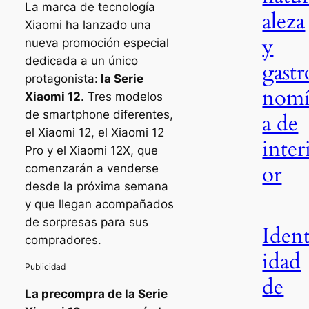
La marca de tecnología
aleza
Xiaomi ha lanzado una
y
nueva promoción especial
dedicada a un único
gastr
protagonista:
la Serie
nom
Xiaomi 12
. Tres modelos
de smartphone diferentes,
a de
el Xiaomi 12, el Xiaomi 12
inter
Pro y el Xiaomi 12X, que
or
comenzarán a venderse
desde la próxima semana
y que llegan acompañados
de sorpresas para sus
Iden
compradores.
idad
de
La precompra de la Serie