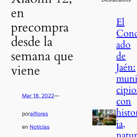
en
El
precompra
Con
desde la
ado
semana que
de
Jaén:
viene
mun
cipio
Mar 18, 2022
—
con
histo
por
ajflores
ia,
en
Noticias
natu