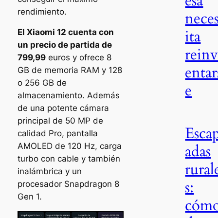
esa
rendimiento.
nece
ita
El Xiaomi 12 cuenta con
un precio de partida de
rein
799,99
euros y ofrece 8
entar
GB de memoria RAM y 128
o 256 GB de
e
almacenamiento. Además
de una potente cámara
principal de 50 MP de
Esca
calidad Pro, pantalla
adas
AMOLED de 120 Hz, carga
turbo con cable y también
rural
inalámbrica y un
s:
procesador Snapdragon 8
Gen 1.
cóm