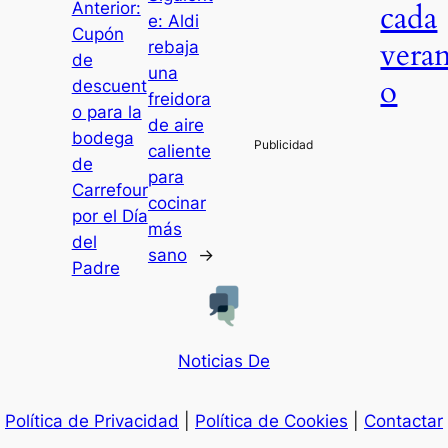
cada
Anterior:
e:
Aldi
Cupón
vera
rebaja
de
una
o
descuent
freidora
o para la
de aire
bodega
caliente
de
para
Carrefour
cocinar
por el Día
más
del
sano
→
Padre
Noticias De
Política de Privacidad
|
Política de Cookies
|
Contactar