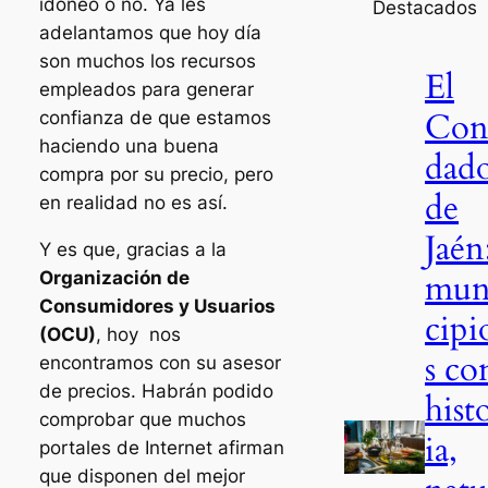
idóneo o no. Ya les
Destacados
adelantamos que hoy día
son muchos los recursos
El
empleados para generar
Co
confianza de que estamos
haciendo una buena
dad
compra por su precio, pero
de
en realidad no es así.
Jaén
Y es que, gracias a la
mun
Organización de
Consumidores y Usuarios
cipi
(OCU)
, hoy nos
s co
encontramos con su asesor
de precios. Habrán podido
hist
comprobar que muchos
ia,
portales de Internet afirman
que disponen del mejor