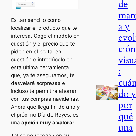
de
mar
Es tan sencillo como
a y
localizar el producto que te
evol
interesa. Coge el modelo en
cuestión y el precio que te
ció
piden en el portal en
visu
cuestión e introdúcelo en
esta última herramienta
:
que, ya te aseguramos, te
cuá
desvelará sorpresas e
do 
incluso te permitirá ahorrar
con tus compras navideñas.
por
Ahora que llega fin de año y
qué
el próximo Día de Reyes, es
una
opción muy a valorar.
una
Tal como recogen en su