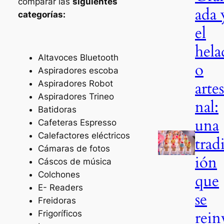
comparar las
siguientes
ada 
categorías:
el
hela
Altavoces Bluetooth
o
Aspiradores escoba
arte
Aspiradores Robot
Aspiradores Trineo
nal:
Batidoras
una
Cafeteras Espresso
Calefactores eléctricos
trad
Cámaras de fotos
ión
Cáscos de música
Colchones
que
E- Readers
se
Freidoras
rein
Frigoríficos