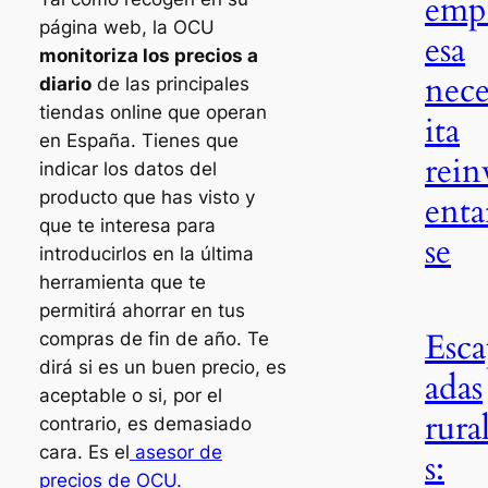
emp
página web, la OCU
esa
monitoriza los precios a
nece
diario
de las principales
tiendas online que operan
ita
en España. Tienes que
rein
indicar los datos del
producto que has visto y
enta
que te interesa para
se
introducirlos en la última
herramienta que te
permitirá ahorrar en tus
Esc
compras de fin de año. Te
dirá si es un buen precio, es
adas
aceptable o si, por el
rura
contrario, es demasiado
cara. Es el
asesor de
s:
precios de OCU.