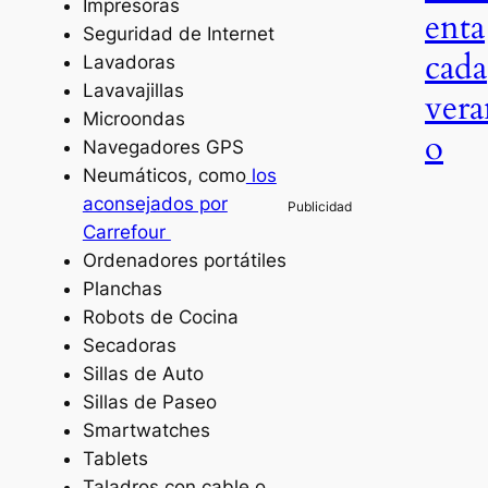
Impresoras
enta
Seguridad de Internet
cada
Lavadoras
Lavavajillas
vera
Microondas
o
Navegadores GPS
Neumáticos, como
los
aconsejados por
Carrefour
Ordenadores portátiles
Planchas
Robots de Cocina
Secadoras
Sillas de Auto
Sillas de Paseo
Smartwatches
Tablets
Taladros con cable o