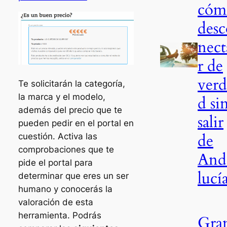
cóm
desc
nect
r de
verd
Te solicitarán la categoría,
la marca y el modelo,
d si
además del precio que te
salir
pueden pedir en el portal en
de
cuestión. Activa las
comprobaciones que te
And
pide el portal para
lucí
determinar que eres un ser
humano y conocerás la
valoración de esta
herramienta. Podrás
Gra