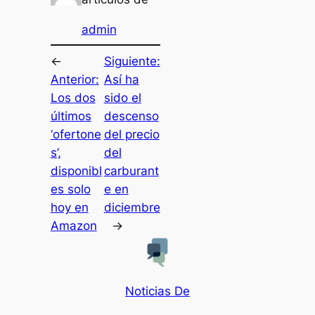
admin
←
Siguiente:
Anterior:
Así ha
Los dos
sido el
últimos
descenso
‘ofertone
del precio
s’,
del
disponibl
carburant
es solo
e en
hoy en
diciembre
Amazon
→
Noticias De