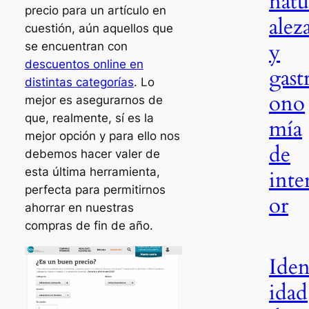
natu
precio para un artículo en
alez
cuestión, aún aquellos que
y
se encuentran con
descuentos online en
gast
distintas categorías
. Lo
ono
mejor es asegurarnos de
que, realmente, sí es la
mía
mejor opción y para ello nos
de
debemos hacer valer de
esta última herramienta,
inte
perfecta para permitirnos
or
ahorrar en nuestras
compras de fin de año.
Iden
idad