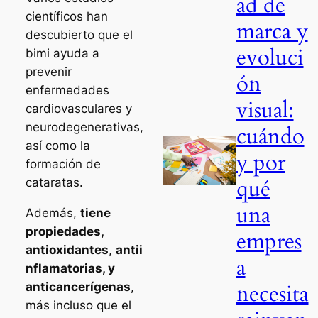
ad de
científicos han
marca y
descubierto que el
evoluci
bimi ayuda a
prevenir
ón
enfermedades
visual:
cardiovasculares y
neurodegenerativas,
cuándo
así como la
y por
formación de
qué
cataratas.
una
Además,
tiene
propiedades,
empres
antioxidantes
,
antii
a
nflamatorias, y
necesita
anticancerígenas
,
más incluso que el