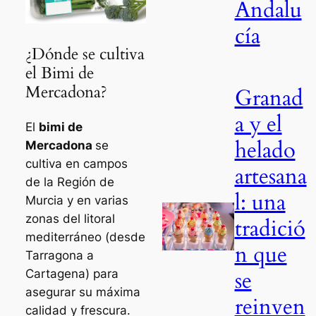
Andalu
cía
¿Dónde se cultiva
el Bimi de
Mercadona?
Granad
a y el
El
bimi de
helado
Mercadona
se
cultiva en campos
artesana
de la Región de
l: una
Murcia y en varias
zonas del litoral
tradició
mediterráneo (desde
n que
Tarragona a
se
Cartagena) para
asegurar su máxima
reinven
calidad y frescura.