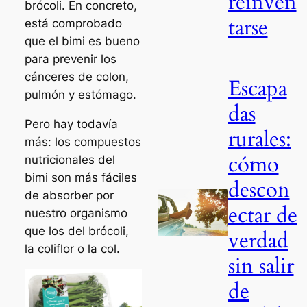
reinven
brócoli. En concreto,
tarse
está comprobado
que el bimi es bueno
para prevenir los
cánceres de colon,
Escapa
pulmón y estómago.
das
Pero hay todavía
rurales:
más: los compuestos
cómo
nutricionales del
bimi son más fáciles
descon
de absorber por
ectar de
nuestro organismo
que los del brócoli,
verdad
la coliflor o la col.
sin salir
de