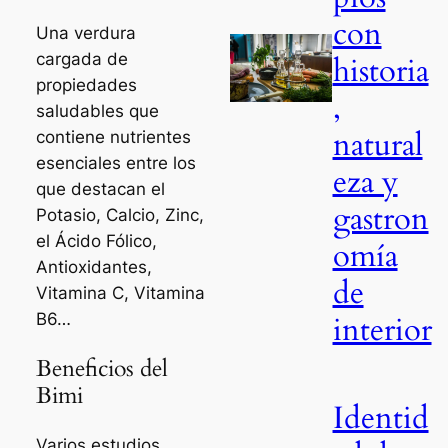
con
Una verdura
cargada de
historia
propiedades
,
saludables que
natural
contiene nutrientes
esenciales entre los
eza y
que destacan el
gastron
Potasio, Calcio, Zinc,
el Ácido Fólico,
omía
Antioxidantes,
de
Vitamina C, Vitamina
B6…
interior
Beneficios del
Bimi
Identid
Varios estudios