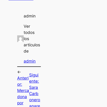
admin
Ver
todos
los
artículos
de
admin
←
Sigui
Anteri
ente:
or:
Sara
Merca
Carb
dona
onero
por
apare