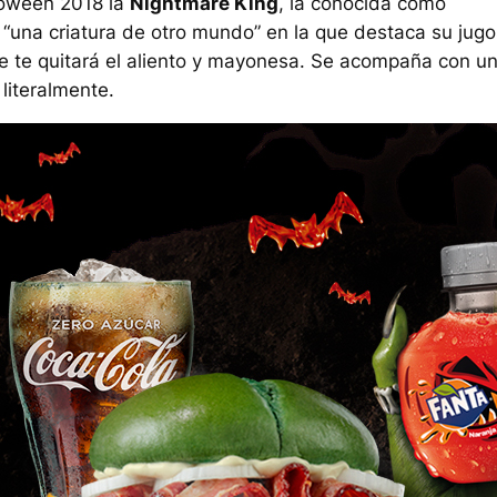
lloween 2018 la
Nightmare King
, la conocida como
 “una criatura de otro mundo” en la que destaca su jug
que te quitará el aliento y mayonesa. Se acompaña con u
 literalmente.