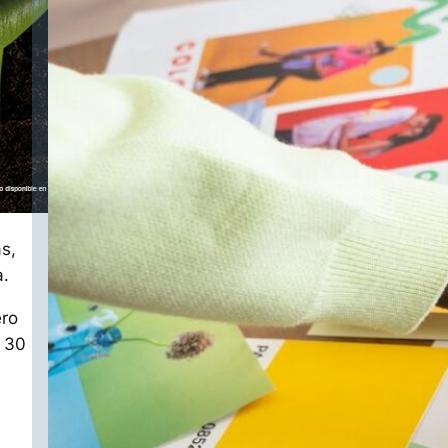
s,
a.
ero
s 30