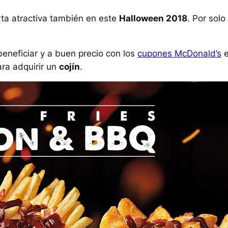
ta atractiva también en este
Halloween 2018
. Por solo
eneficiar y a buen precio con los
cupones McDonald’s
e
ra adquirir un
cojín
.