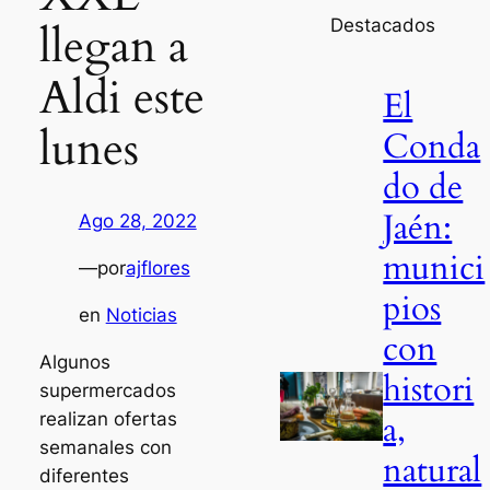
Destacados
llegan a
Aldi este
El
lunes
Conda
do de
Jaén:
Ago 28, 2022
munici
—
por
ajflores
pios
en
Noticias
con
Algunos
histori
supermercados
a,
realizan ofertas
semanales con
natural
diferentes