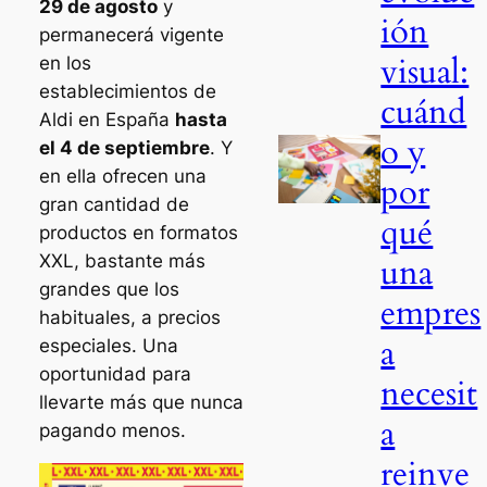
29 de agosto
y
ión
permanecerá vigente
visual:
en los
establecimientos de
cuánd
Aldi en España
hasta
o y
el 4 de septiembre
. Y
en ella ofrecen una
por
gran cantidad de
qué
productos en formatos
una
XXL, bastante más
grandes que los
empres
habituales, a precios
a
especiales. Una
oportunidad para
necesit
llevarte más que nunca
a
pagando menos.
reinve