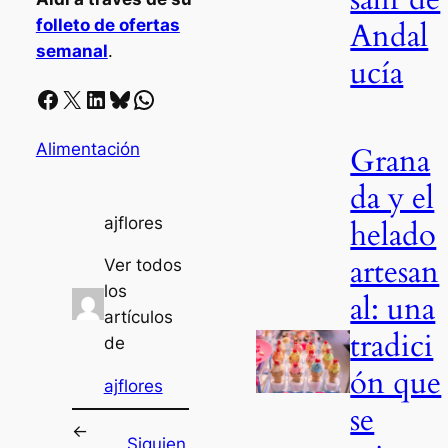
folleto de ofertas
Andal
semanal
.
ucía
Facebook
X
LinkedIn
Bluesky
Whatsapp
Alimentación
Grana
da y el
ajflores
helado
artesan
Ver todos
los
al: una
artículos
tradici
de
ón que
ajflores
se
←
Siguien