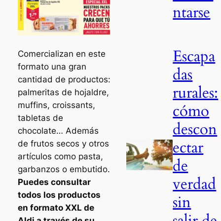
ntarse
Escapa
Comercializan en este
formato una gran
das
cantidad de productos:
rurales:
palmeritas de hojaldre,
muffins, croissants,
cómo
tabletas de
descon
chocolate… Además
ectar
de frutos secos y otros
artículos como pasta,
de
garbanzos o embutido.
verdad
Puedes consultar
todos los productos
sin
en formato XXL de
salir de
Aldi a través de su