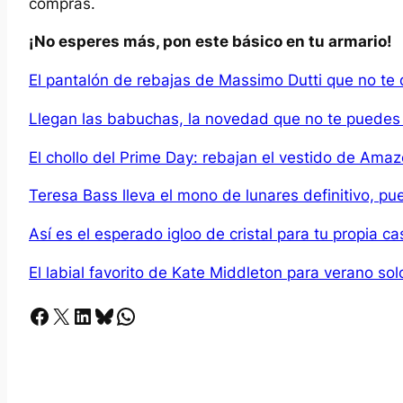
compras.
¡No esperes más, pon este básico en tu armario!
El pantalón de rebajas de Massimo Dutti que no te 
Llegan las babuchas, la novedad que no te puede
El chollo del Prime Day: rebajan el vestido de Am
Teresa Bass lleva el mono de lunares definitivo, 
Así es el esperado igloo de cristal para tu propia 
El labial favorito de Kate Middleton para verano s
Facebook
X
LinkedIn
Bluesky
Whatsapp