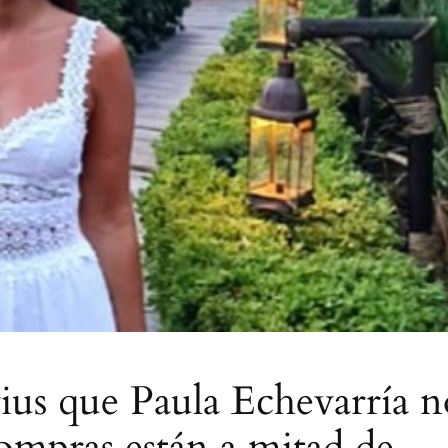
rius que Paula Echevarría 
 compras están a mitad de