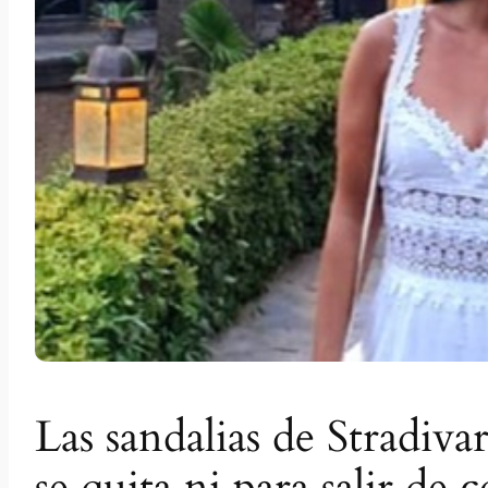
Las sandalias de Stradiva
se quita ni para salir de