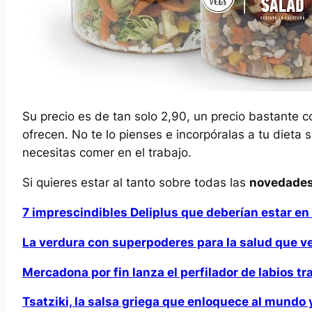
Su precio es de tan solo 2,90, un precio bastante c
ofrecen. No te lo pienses e incorpóralas a tu dieta
necesitas comer en el trabajo.
Si quieres estar al tanto sobre todas las
novedades
7 imprescindibles Deliplus que deberían estar en
La verdura con superpoderes para la salud que 
Mercadona por fin lanza el perfilador de labios 
Tsatziki, la salsa griega que enloquece al mund