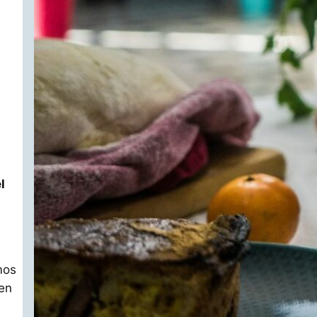
l
mos
en