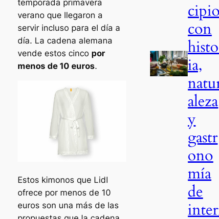
temporada primavera
cipio
verano que llegaron a
con
servir incluso para el día a
día. La cadena alemana
histo
vende estos cinco
por
ia,
menos de 10 euros
.
natu
aleza
y
gastr
ono
mía
Estos kimonos que Lidl
de
ofrece por menos de 10
inter
euros son una más de las
propuestas que la cadena