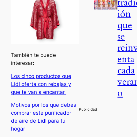
tradi
ión
que
se
rein
También te puede
enta
interesar:
cada
Los cinco productos que
vera
Lidl oferta con rebajas y
o
que te van a encantar
Motivos por los que debes
comprar este purificador
de aire de Lidl para tu
hogar