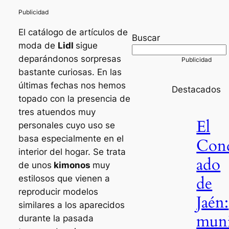
El catálogo de artículos de
Buscar
moda de
Lidl
sigue
deparándonos sorpresas
bastante curiosas. En las
últimas fechas nos hemos
Destacados
topado con la presencia de
tres atuendos muy
El
personales cuyo uso se
basa especialmente en el
Con
interior del hogar. Se trata
ado
de unos
kimonos
muy
de
estilosos que vienen a
reproducir modelos
Jaén:
similares a los aparecidos
mun
durante la pasada