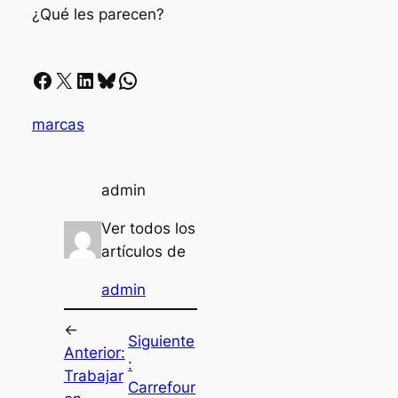
¿Qué les parecen?
Facebook
X
LinkedIn
Bluesky
Whatsapp
marcas
admin
Ver todos los
artículos de
admin
←
Siguiente
Anterior:
:
Trabajar
Carrefour