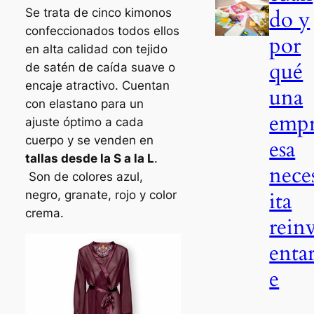
do y
Se trata de cinco kimonos
confeccionados todos ellos
por
en alta calidad con tejido
qué
de satén de caída suave o
encaje atractivo. Cuentan
una
con elastano para un
emp
ajuste óptimo a cada
cuerpo y se venden en
esa
tallas desde la S a la L
.
nece
Son de colores azul,
ita
negro, granate, rojo y color
crema.
rein
entar
e