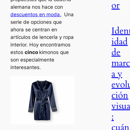
or
alemana nos hace con
descuentos en moda.
Una
serie de opciones que
Iden
ahora se centran en
artículos de lencería y ropa
idad
interior. Hoy encontramos
de
estos
cinco
kimonos que
son especialmente
mar
interesantes.
a y
evol
ción
visua
:
cuán