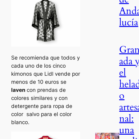
And
lucía
Gra
ada 
Se recomienda que todos y
cada uno de los cinco
el
kimonos que Lidl vende por
hela
menos de 10 euros se
laven
con prendas de
o
colores similares y con
artes
detergente para ropa de
color salvo para el color
nal:
blanco.
una