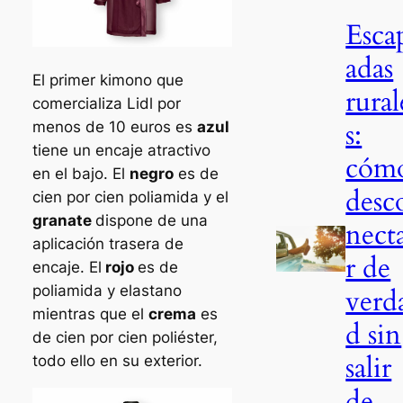
Esca
adas
El primer kimono que
rural
comercializa Lidl por
s:
menos de 10 euros es
azul
tiene un encaje atractivo
cóm
en el bajo. El
negro
es de
desc
cien por cien poliamida y el
granate
dispone de una
nect
aplicación trasera de
r de
encaje. El
rojo
es de
poliamida y elastano
verd
mientras que el
crema
es
d sin
de cien por cien poliéster,
salir
todo ello en su exterior.
de