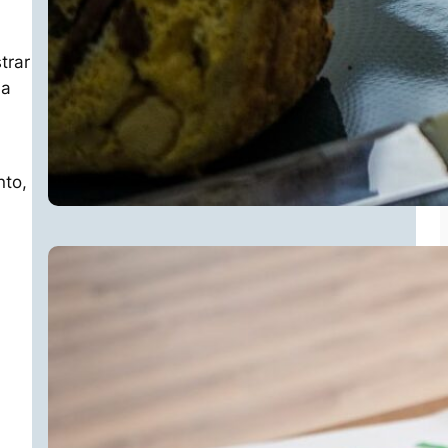
trar
ia
nto,