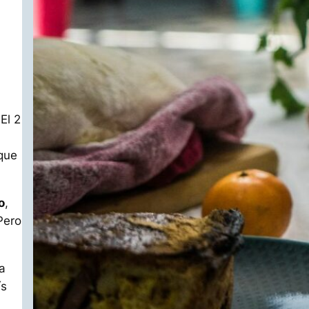
El 2
que
o
,
Pero
a
ís