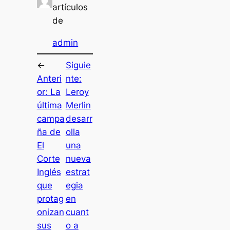
artículos
de
admin
←
Siguie
Anteri
nte:
or:
La
Leroy
última
Merlin
campa
desarr
ña de
olla
El
una
Corte
nueva
Inglés
estrat
que
egia
protag
en
onizan
cuant
sus
o a