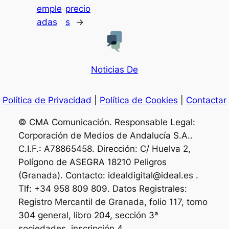
emple
precio
adas
s
→
Noticias De
Política de Privacidad
|
Política de Cookies
|
Contactar
© CMA Comunicación. Responsable Legal:
Corporación de Medios de Andalucía S.A..
C.I.F.: A78865458. Dirección: C/ Huelva 2,
Polígono de ASEGRA 18210 Peligros
(Granada). Contacto: idealdigital@ideal.es .
Tlf: +34 958 809 809. Datos Registrales:
Registro Mercantil de Granada, folio 117, tomo
304 general, libro 204, sección 3ª
sociedades, inscripción 4