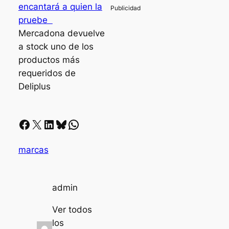
encantará a quien la
pruebe
Mercadona devuelve
a stock uno de los
productos más
requeridos de
Deliplus
Facebook
X
LinkedIn
Bluesky
Whatsapp
marcas
admin
Ver todos
los