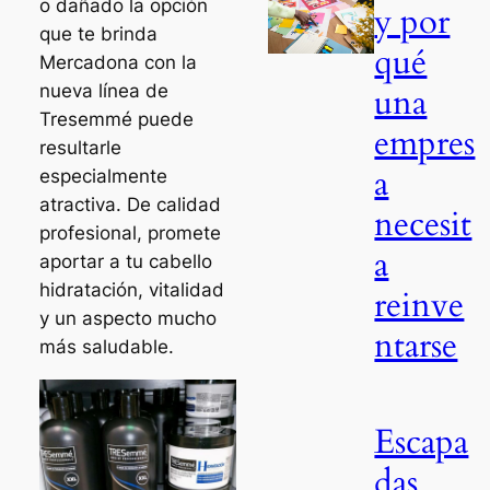
o dañado la opción
y por
que te brinda
qué
Mercadona con la
nueva línea de
una
Tresemmé puede
empres
resultarle
a
especialmente
atractiva. De calidad
necesit
profesional, promete
a
aportar a tu cabello
hidratación, vitalidad
reinve
y un aspecto mucho
ntarse
más saludable.
Escapa
das