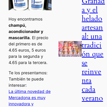
Granad
a y el
helado
Hoy encontramos
artesan
champú,
acondicionador y
al: una
mascarilla
. El precio
tradici
del primero es de
4.65 euros, 5 euros
ón que
para la segunda y
se
4.65 para la tercera.
reinve
Te los presentamos:
nta
También te puede
interesar:
cada
La última novedad de
verano
Mercadona es muy
innovadora y