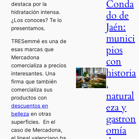
Conda
destaca por la
hidratación intensa.
do de
¿Los conoces? Te lo
Jaén:
presentamos.
munici
TRESemmé es una de
pios
esas marcas que
Mercadona
con
comercializa a precios
historia
interesantes. Una
,
firma que también
comercializa sus
natural
productos con
eza y
descuentos en
belleza
en otras
gastron
superficies. En el
omía
caso de Mercadona,
el lineal valenciano ha