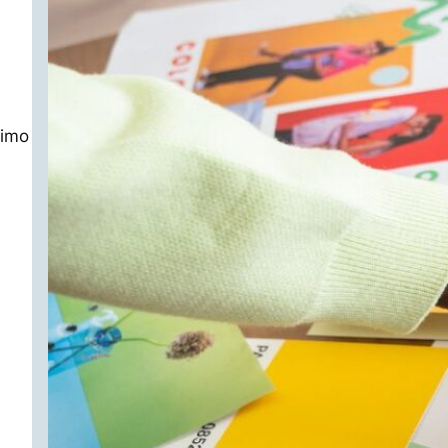
e
ximo