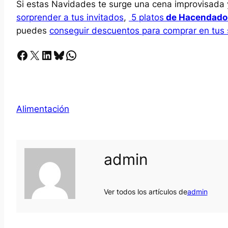
Si estas Navidades te surge una cena improvisada y 
sorprender a tus invitados
,
5 platos
de Hacendado
puedes
conseguir descuentos para comprar en tus 
Facebook
X
LinkedIn
Bluesky
Whatsapp
Alimentación
admin
Ver todos los artículos de
admin