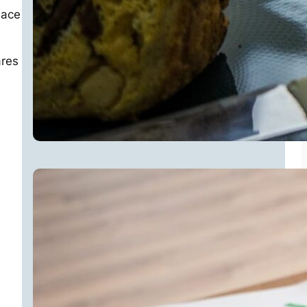
hace
ares