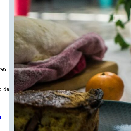
res
d de
a