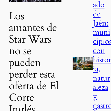
ado
de
Los
Jaén:
amantes de
muni
Star Wars
cipio
no se
con
histo
pueden
ia,
perder esta
natur
oferta de El
aleza
Corte
y
gastr
Inglés