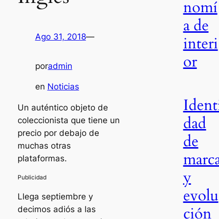
nomí
a de
Ago 31, 2018
—
interi
or
por
admin
en
Noticias
Ident
Un auténtico objeto de
dad
coleccionista que tiene un
precio por debajo de
de
muchas otras
marc
plataformas.
y
evolu
Llega septiembre y
ción
decimos adiós a las