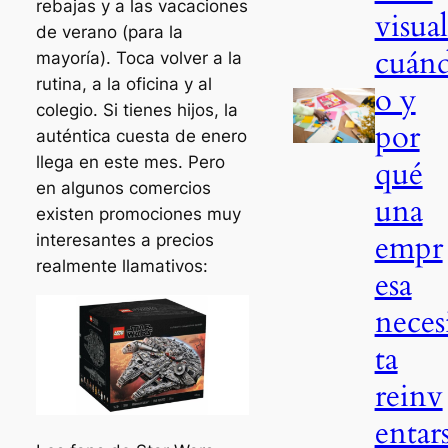
rebajas y a las vacaciones
visual
de verano (para la
cuán
mayoría). Toca volver a la
rutina, a la oficina y al
o y
colegio. Si tienes hijos, la
por
auténtica cuesta de enero
llega en este mes. Pero
qué
en algunos comercios
una
existen promociones muy
empr
interesantes a precios
realmente llamativos:
esa
neces
ta
reinv
entar