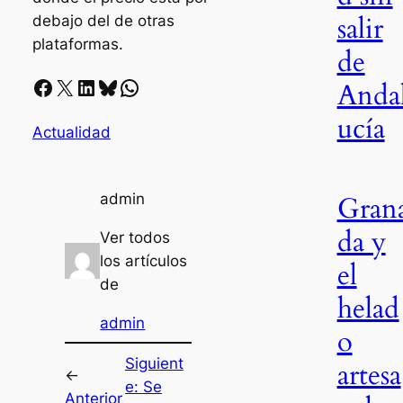
salir
debajo del de otras
plataformas.
de
Facebook
X
LinkedIn
Bluesky
Whatsapp
Anda
ucía
Actualidad
Gran
admin
da y
Ver todos
los artículos
el
de
helad
admin
o
Siguient
artesa
←
e:
Se
Anterior