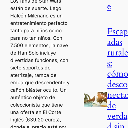
Los fans de
Star Wars
e
están de suerte. L
ego
Halcón Milenario es un
entretenimiento perfecto
Escap
tanto para niños como
para no tan niños. Con
adas
7.500 elementos, la nave
rural
de Han Solo incluye
s:
divertidas funciones, con
siete soportes de
cóm
aterrizaje, rampa de
desco
embarque descendente y
cañón bláster oculto. Un
necta
auténtico objeto de
de
coleccionista que tiene
una oferta en El Corte
verda
Inglés (639,20 euros),
d sin
donde el precio está por