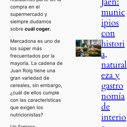
Jaén:
compra en el
munic
supermercado y
ipios
siempre dudamos
sobre
cuál coger.
con
histori
Mercadona es uno de
los súper más
a,
frecuentados por la
natural
mayoría. La cadena de
Juan Roig tiene una
eza y
gran variedad de
gastro
cereales, sin embargo,
¿cuál de ellos cumple
nomía
con las características
de
que exigen los
interio
nutricionistas?
Un famoso