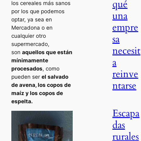
qué
los cereales más sanos
por los que podemos
una
optar, ya sea en
empre
Mercadona o en
sa
cualquier otro
supermercado,
necesit
son
aquellos que están
a
mínimamente
procesados
, como
reinve
pueden ser
el salvado
ntarse
de avena, los copos de
maíz y los copos de
espelta.
Escapa
das
rurales