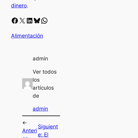
dinero
.
Facebook
X
LinkedIn
Bluesky
Whatsapp
Alimentación
admin
Ver todos
los
artículos
de
admin
←
Siguient
Anteri
e:
El