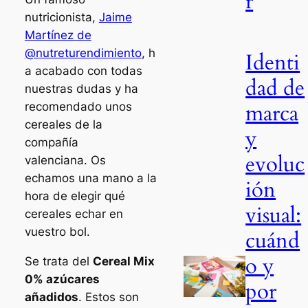
r
nutricionista,
Jaime
Martínez de
@nutreturendimiento
, h
Identi
a acabado con todas
dad de
nuestras dudas y ha
marca
recomendado unos
cereales de la
y
compañía
evoluc
valenciana. Os
echamos una mano a la
ión
hora de elegir qué
visual:
cereales echar en
vuestro bol.
cuánd
o y
Se trata del
Cereal Mix
0% azúcares
por
añadidos
. Estos son