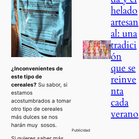
helado
artesan
al: una
tradici
ón
que se
¿Inconvenientes de
reinve
este tipo de
cereales?
Su sabor, si
nta
estamos
cada
acostumbrados a tomar
otro tipo de cereales
verano
más dulces se nos
harán muy sosos.
Si quieres saber más