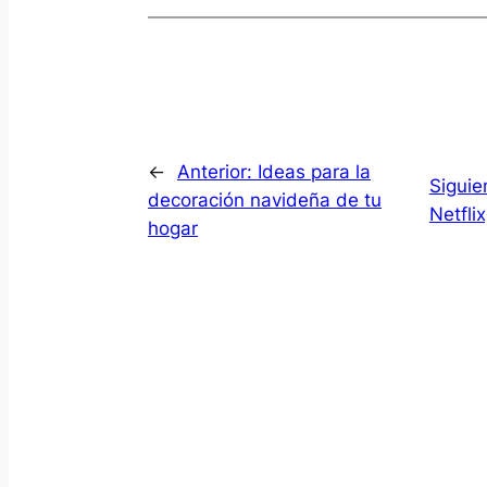
←
Anterior:
Ideas para la
Siguie
decoración navideña de tu
Netfli
hogar