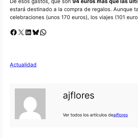
De esos gastos, que son
94 euros más que las úl
estará destinado a la compra de regalos. Aunque t
celebraciones (unos 170 euros), los viajes (101 euros
Facebook
X
LinkedIn
Bluesky
Whatsapp
Actualidad
ajflores
Ver todos los artículos de
ajflores