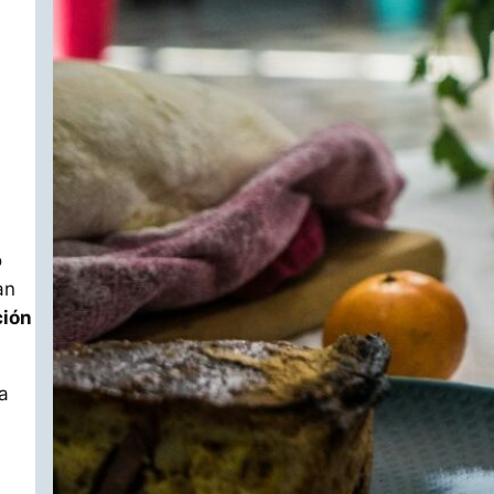
o
an
ción
a