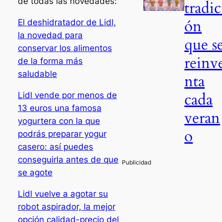
de todas las novedades:
tradic
ón
El deshidratador de Lidl,
la novedad para
que s
conservar los alimentos
reinv
de la forma más
saludable
nta
cada
Lidl vende por menos de
13 euros una famosa
veran
yogurtera con la que
o
podrás preparar yogur
casero: así puedes
conseguirla antes de que
se agote
Lidl vuelve a agotar su
robot aspirador, la mejor
opción calidad-precio del