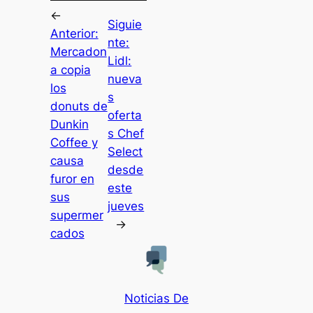
←
Siguie
Anterior:
nte:
Mercadon
Lidl:
a copia
nueva
los
s
donuts de
oferta
Dunkin
s Chef
Coffee y
Select
causa
desde
furor en
este
sus
jueves
supermer
→
cados
Noticias De