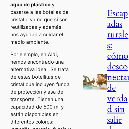
agua de plástico
y
Escap
pasarse a las botellas de
cristal o vidrio que sí son
adas
reutilizabas y además
rurale
nos ayudan a cuidar el
medio ambiente.
s:
cómo
Por ejemplo, en Aldi,
hemos encontrado una
desco
alternativa ideal. Se trata
necta
de estas botellitas de
cristal que incluyen funda
de
de protección y asa de
verda
transporte. Tienen una
d sin
capacidad de 500 ml y
están disponibles en
salir
diferentes colores: