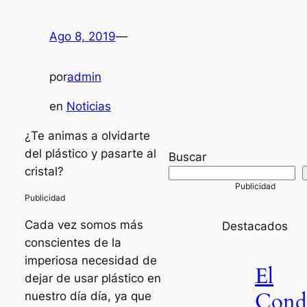
Ago 8, 2019
—
por
admin
en
Noticias
¿Te animas a olvidarte
del plástico y pasarte al
Buscar
cristal?
Cada vez somos más
Destacados
conscientes de la
imperiosa necesidad de
El
dejar de usar plástico en
Con
nuestro día día, ya que