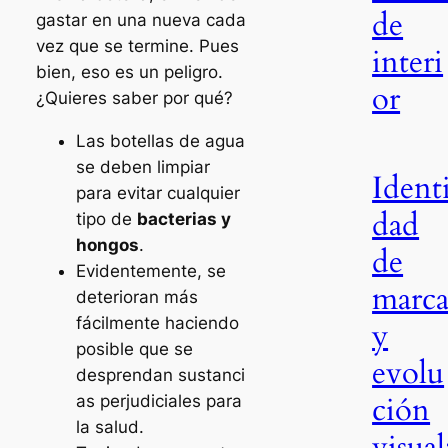
de
gastar en una nueva cada
vez que se termine. Pues
interi
bien, eso es un peligro.
or
¿Quieres saber por qué?
Las botellas de agua
se deben limpiar
Ident
para evitar cualquier
dad
tipo de
bacterias y
hongos
.
de
Evidentemente, se
marc
deterioran más
fácilmente haciendo
y
posible que se
evolu
desprendan sustanci
ción
as perjudiciales para
la salud.
visual