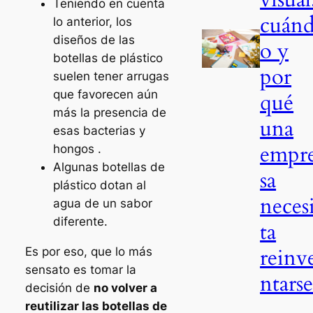
Teniendo en cuenta
cuán
lo anterior, los
diseños de las
o y
botellas de plástico
por
suelen tener arrugas
que favorecen aún
qué
más la presencia de
una
esas bacterias y
empr
hongos .
Algunas botellas de
sa
plástico dotan al
neces
agua de un sabor
diferente.
ta
reinv
Es por eso, que lo más
sensato es tomar la
ntars
decisión de
no volver a
reutilizar las botellas de