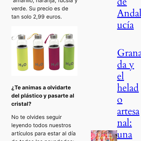
de
amarillo, naranja, fucsia y
verde. Su precio es de
Anda
tan solo 2,99 euros.
ucía
Gran
da y
el
helad
¿Te animas a olvidarte
del plástico y pasarte al
o
cristal?
artesa
No te olvides seguir
nal:
leyendo todos nuestros
una
artículos para estar al día