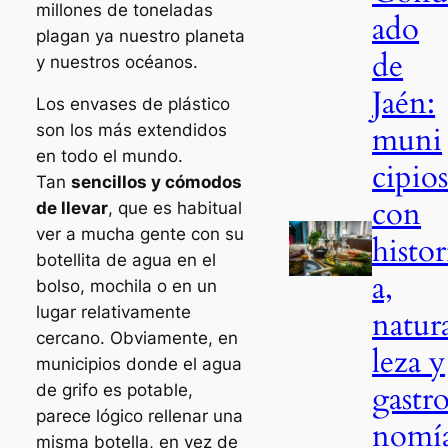
millones de toneladas
ado
plagan ya nuestro planeta
de
y nuestros océanos.
Jaén:
Los envases de plástico
muni
son los más extendidos
en todo el mundo.
cipio
Tan
sencillos y cómodos
con
de llevar
, que es habitual
ver a mucha gente con su
histor
botellita de agua en el
a,
bolso, mochila o en un
lugar relativamente
natur
cercano. Obviamente, en
leza y
municipios donde el agua
gastr
de grifo es potable,
parece lógico rellenar una
nomí
misma botella, en vez de