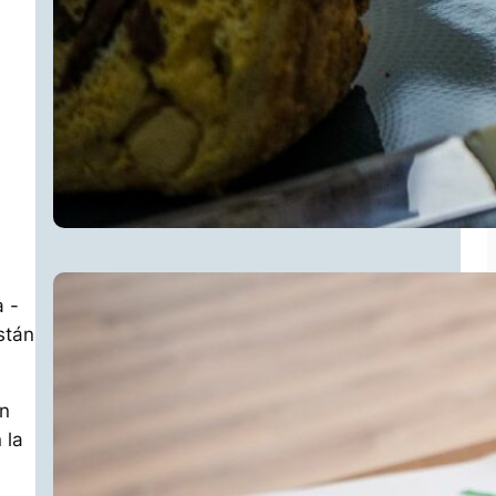
a -
stán
en
 la