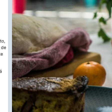
to,
 de
te
fá