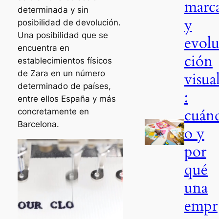
marc
determinada y sin
y
posibilidad de devolución.
Una posibilidad que se
evol
encuentra en
ción
establecimientos físicos
de Zara en un número
visua
determinado de países,
:
entre ellos España y más
cuán
concretamente en
Barcelona.
o y
por
qué
una
empr