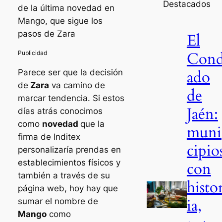
Destacados
de la última novedad en
Mango, que sigue los
pasos de Zara
El
Con
ado
Parece ser que la decisión
de
Zara
va camino de
de
marcar tendencia. Si estos
Jaén:
días atrás conocimos
como
novedad
que la
muni
firma de Inditex
cipio
personalizaría prendas en
establecimientos físicos y
con
también a través de su
histo
página web, hoy hay que
ia,
sumar el nombre de
Mango
como