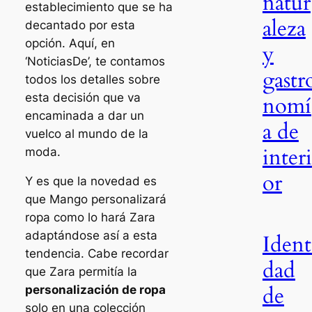
natur
establecimiento que se ha
aleza
decantado por esta
opción. Aquí, en
y
‘NoticiasDe’, te contamos
gastr
todos los detalles sobre
esta decisión que va
nomí
encaminada a dar un
a de
vuelco al mundo de la
interi
moda.
or
Y es que la novedad es
que Mango personalizará
ropa como lo hará Zara
adaptándose así a esta
Ident
tendencia. Cabe recordar
dad
que Zara permitía la
de
personalización de ropa
solo en una colección