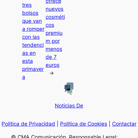
ofrece
tres
nuevos
bolsos
cosméti
que van
cos
a romper
premiu
con las
m por
tendenci
menos
as en
de 7
esta
euros
primaver
→
a
Noticias De
Política de Privacidad
|
Política de Cookies
|
Contactar
© CMA Comunicación. Responsable Legal: