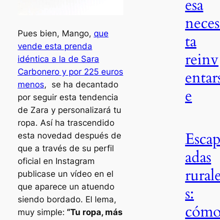
esa
neces
Pues bien, Mango,
que
ta
vende esta prenda
reinv
idéntica a la de Sara
Carbonero y por 225 euros
entar
menos
, se ha decantado
e
por seguir esta tendencia
de Zara y personalizará tu
ropa. Así ha trascendido
Esca
esta novedad después de
que a través de su perfil
adas
oficial en Instagram
rural
publicase un vídeo en el
que aparece un atuendo
s:
siendo bordado. El lema,
cóm
muy simple:
“Tu ropa, más