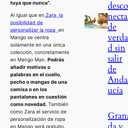
desc
tuya que nunca”.
necta
Al igual que en
Zara, la
posibilidad de
de
personalizar la ropa
en
verda
Mango se centra
solamente en una única
d sin
colección, concretamente
salir
en Mango Man.
Podrás
de
añadir motivos o
palabras en el cuello,
Anda
pecho o mangas de una
ucía
camisa o en los
pantalones en cuestión
como novedad.
También
como Zara el servicio de
Gran
personalización de ropa
da y
en Mango será gratuito.