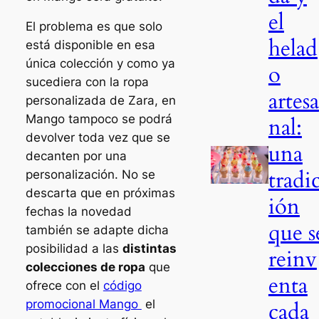
el
El problema es que solo
helad
está disponible en esa
única colección y como ya
o
sucediera con la ropa
artesa
personalizada de Zara, en
Mango tampoco se podrá
nal:
devolver toda vez que se
una
decanten por una
tradi
personalización. No se
descarta que en próximas
ión
fechas la novedad
que s
también se adapte dicha
posibilidad a las
distintas
reinv
colecciones de ropa
que
enta
ofrece con el
código
cada
promocional Mango
el