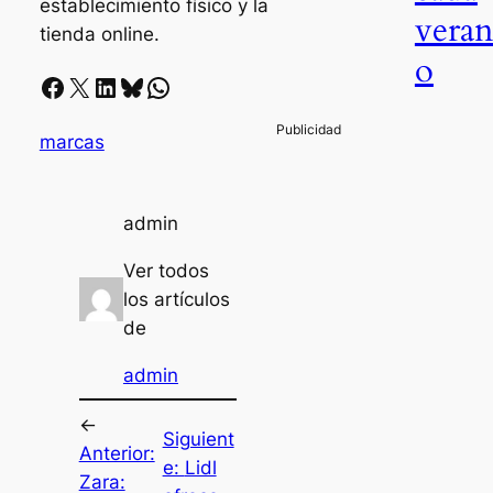
establecimiento físico y la
vera
tienda online.
o
Facebook
X
LinkedIn
Bluesky
Whatsapp
marcas
admin
Ver todos
los artículos
de
admin
←
Siguient
Anterior:
e:
Lidl
Zara: