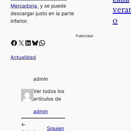
Mercadona
y se puede
vera
descargar justo en la parte
o
inferior.
Facebook
X
LinkedIn
Bluesky
Whatsapp
Actualidad
admin
Ver todos los
artículos de
admin
←
Siguien