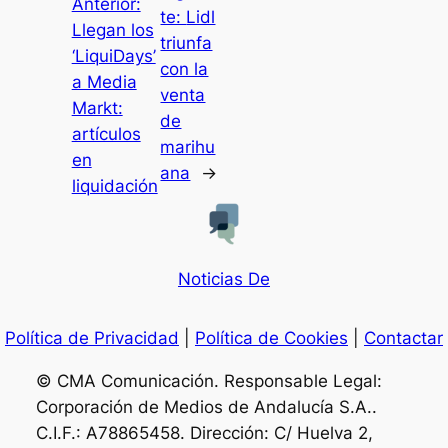
Anterior:
te:
Lidl
Llegan los
triunfa
‘LiquiDays’
con la
a Media
venta
Markt:
de
artículos
marihu
en
ana
→
liquidación
Noticias De
Política de Privacidad
|
Política de Cookies
|
Contactar
© CMA Comunicación. Responsable Legal:
Corporación de Medios de Andalucía S.A..
C.I.F.: A78865458. Dirección: C/ Huelva 2,