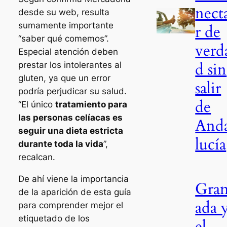
nect
desde su web, resulta
sumamente importante
r de
“saber qué comemos”.
verd
Especial atención deben
d sin
prestar los intolerantes al
gluten, ya que un error
salir
podría perjudicar su salud.
de
“El único
tratamiento para
las personas celíacas es
And
seguir una dieta estricta
lucía
durante toda la vida
”,
recalcan.
De ahí viene la importancia
Gra
de la aparición de esta guía
ada 
para comprender mejor el
etiquetado de los
el