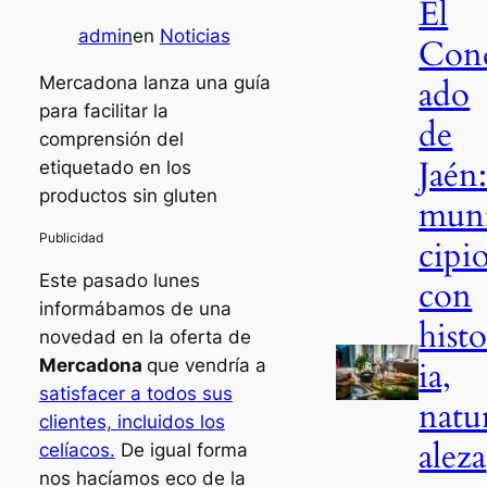
El
admin
en
Noticias
Con
ado
Mercadona lanza una guía
para facilitar la
de
comprensión del
Jaén
etiquetado en los
productos sin gluten
mun
cipi
Este pasado lunes
con
informábamos de una
histo
novedad en la oferta de
ia,
Mercadona
que vendría a
satisfacer a todos sus
natu
clientes, incluidos los
aleza
celíacos.
De igual forma
nos hacíamos eco de la