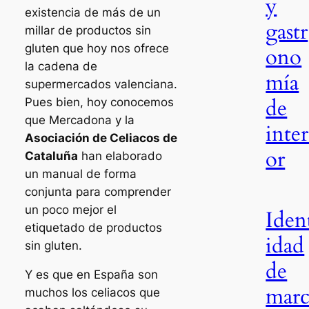
y
existencia de más de un
gastr
millar de productos sin
gluten que hoy nos ofrece
ono
la cadena de
mía
supermercados valenciana.
de
Pues bien, hoy conocemos
que Mercadona y la
inter
Asociación de Celiacos de
or
Cataluña
han elaborado
un manual de forma
conjunta para comprender
un poco mejor el
Iden
etiquetado de productos
idad
sin gluten.
de
Y es que en España son
mar
muchos los celiacos que