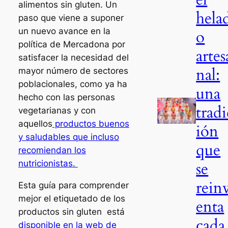
alimentos sin gluten. Un
hela
paso que viene a suponer
un nuevo avance en la
o
política de Mercadona por
artes
satisfacer la necesidad del
nal:
mayor número de sectores
poblacionales, como ya ha
una
hecho con las personas
tradi
vegetarianas y con
aquellos
productos buenos
ión
y saludables que incluso
que
recomiendan los
nutricionistas.
se
rein
Esta guía para comprender
mejor el etiquetado de los
enta
productos sin gluten está
cada
disponible en la web de