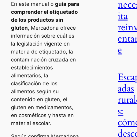
nece
En este manual o
guía para
comprender el etiquetado
ita
de los productos sin
rein
gluten
, Mercadona ofrece
enta
información sobre cuál es
la legislación vigente en
e
materia de etiquetado, la
contaminación cruzada en
establecimientos
Esca
alimentarios, la
clasificación de los
adas
alimentos según su
rural
contenido en gluten, el
gluten en medicamentos,
s:
en cosméticos y hasta en
cóm
material escolar.
desc
Según confirma Mercadona