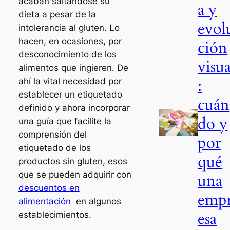
acaban saltándose su
a y
dieta a pesar de la
evol
intolerancia al gluten. Lo
hacen, en ocasiones, por
ción
desconocimiento de los
visua
alimentos que ingieren. De
:
ahí la vital necesidad por
establecer un etiquetado
cuán
definido y ahora incorporar
do y
una guía que facilite la
comprensión del
por
etiquetado de los
qué
productos sin gluten, esos
que se pueden adquirir con
una
descuentos en
emp
alimentación
en algunos
esa
establecimientos.