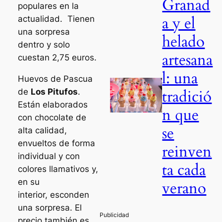
Granad
populares en la
a y el
actualidad. Tienen
una sorpresa
helado
dentro y solo
artesana
cuestan 2,75 euros.
l: una
Huevos de Pascua
tradició
de
Los Pitufos
.
Están elaborados
n que
con chocolate de
se
alta calidad,
envueltos de forma
reinven
individual y con
ta cada
colores llamativos y,
en su
verano
interior, esconden
una sorpresa. El
precio también es