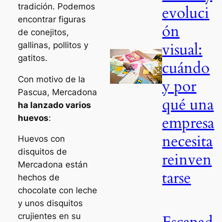
tradición. Podemos
evoluci
encontrar figuras
ón
de conejitos,
visual:
gallinas, pollitos y
gatitos.
cuándo
Con motivo de la
y por
Pascua, Mercadona
qué una
ha lanzado varios
empresa
huevos
:
necesita
Huevos con
disquitos de
reinven
Mercadona están
tarse
hechos de
chocolate con leche
y unos disquitos
crujientes en su
Escapad