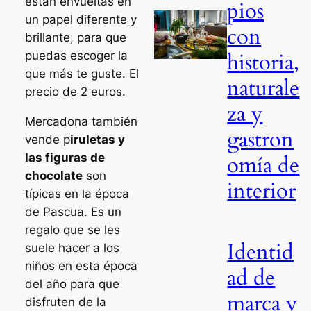
están envueltas en
pios
un papel diferente y
con
brillante, para que
historia,
puedas escoger la
que más te guste. El
naturale
precio de 2 euros.
za y
Mercadona también
gastron
vende p
iruletas y
las figuras de
omía de
chocolate
son
interior
típicas en la época
de Pascua. Es un
regalo que se les
Identid
suele hacer a los
niños en esta época
ad de
del año para que
marca y
disfruten de la