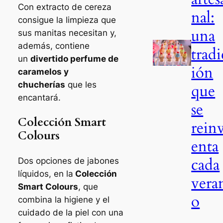
Con extracto de cereza
nal:
consigue la limpieza que
una
sus manitas necesitan y,
además, contiene
tradi
un
divertido perfume de
ión
caramelos y
chucherías
que les
que
encantará.
se
Colección Smart
rein
Colours
enta
cada
Dos opciones de jabones
líquidos, en la
Colección
vera
Smart Colours
, que
o
combina la higiene y el
cuidado de la piel con una