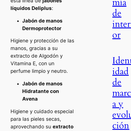
mía
esta línea de
jabones
líquidos Deliplus
:
de
Jabón de manos
inter
Dermoprotector
or
Higiene y protección de las
manos, gracias a su
extracto de Algodón y
Iden
Vitamina E, con un
idad
perfume limpio y neutro.
de
Jabón de manos
mar
Hidratante con
Avena
a y
Higiene y cuidado especial
evol
para las pieles secas,
ción
aprovechando su
extracto