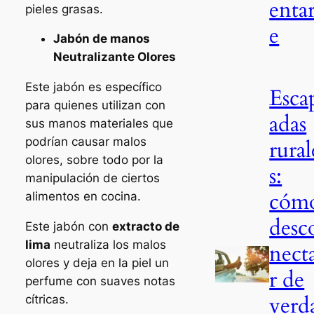
entar
pieles grasas.
e
Jabón de manos
Neutralizante Olores
Este jabón es específico
Esca
para quienes utilizan con
adas
sus manos materiales que
podrían causar malos
rural
olores, sobre todo por la
s:
manipulación de ciertos
cóm
alimentos en cocina.
desc
Este jabón con
extracto de
lima
neutraliza los malos
nect
olores y deja en la piel un
r de
perfume con suaves notas
verd
cítricas.