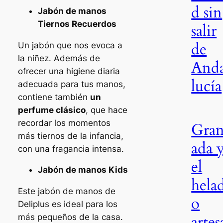
d sin
Jabón de manos
Tiernos Recuerdos
salir
de
Un jabón que nos evoca a
la niñez. Además de
And
ofrecer una higiene diaria
lucía
adecuada para tus manos,
contiene también
un
perfume clásico
, que hace
recordar los momentos
Gra
más tiernos de la infancia,
ada 
con una fragancia intensa.
el
Jabón de manos Kids
hela
Este jabón de manos de
o
Deliplus es ideal para los
artes
más pequeños de la casa.