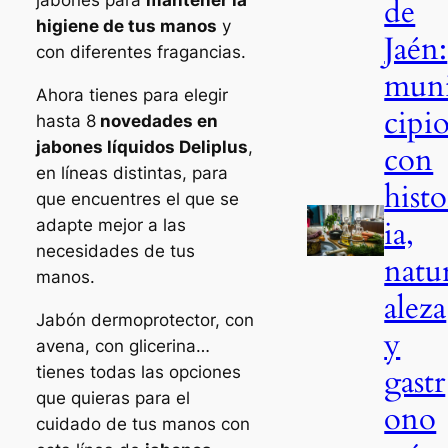
jabones para
mantener la
de
higiene de tus manos
y
Jaén:
con diferentes fragancias.
mun
Ahora tienes para elegir
cipio
hasta 8
novedades en
jabones líquidos Deliplus
,
con
en líneas distintas, para
histo
que encuentres el que se
ia,
adapte mejor a las
necesidades de tus
natu
manos.
aleza
Jabón dermoprotector, con
y
avena, con glicerina…
gastr
tienes todas las opciones
que quieras para el
ono
cuidado de tus manos con