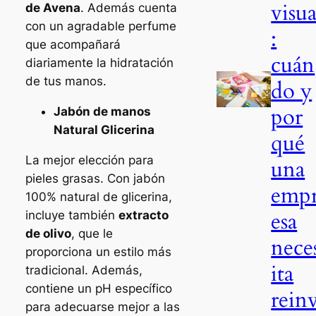
visua
de Avena
. Además cuenta
con un agradable perfume
:
que acompañará
cuán
diariamente la hidratación
de tus manos.
do y
por
Jabón de manos
Natural Glicerina
qué
La mejor elección para
una
pieles grasas. Con jabón
emp
100% natural de glicerina,
esa
incluye también
extracto
de olivo
, que le
nece
proporciona un estilo más
ita
tradicional. Además,
contiene un pH específico
rein
para adecuarse mejor a las