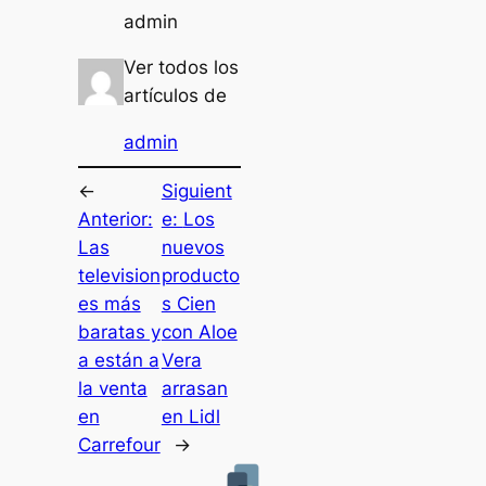
admin
Ver todos los
artículos de
admin
←
Siguient
Anterior:
e:
Los
Las
nuevos
television
producto
es más
s Cien
baratas y
con Aloe
a están a
Vera
la venta
arrasan
en
en Lidl
Carrefour
→