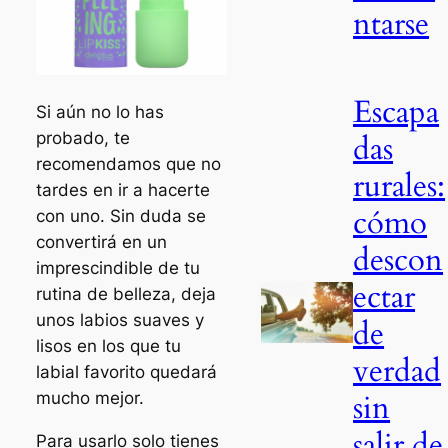
ntarse
Escapa
Si aún no lo has
probado, te
das
recomendamos que no
rurales:
tardes en ir a hacerte
cómo
con uno. Sin duda se
convertirá en un
descon
imprescindible de tu
ectar
rutina de belleza, deja
unos labios suaves y
de
lisos en los que tu
verdad
labial favorito quedará
sin
mucho mejor.
salir de
Para usarlo solo tienes