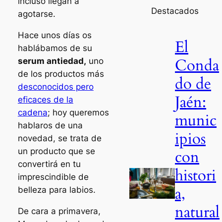
incluso llegan a
Destacados
agotarse.
Hace unos días os
El
hablábamos de su
Conda
serum antiedad,
uno
de los productos más
do de
desconocidos pero
Jaén:
eficaces de la
cadena
; hoy queremos
munic
hablaros de una
ipios
novedad, se trata de
un producto que se
con
convertirá en tu
histori
imprescindible de
a,
belleza para labios.
natural
De cara a primavera,