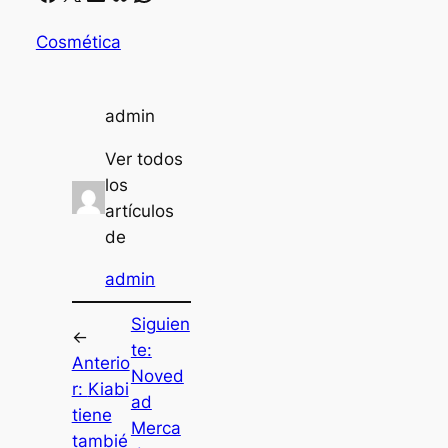
Cosmética
admin
Ver todos
los
artículos
de
admin
Siguien
←
te:
Anterio
Noved
r:
Kiabi
ad
tiene
Merca
tambié