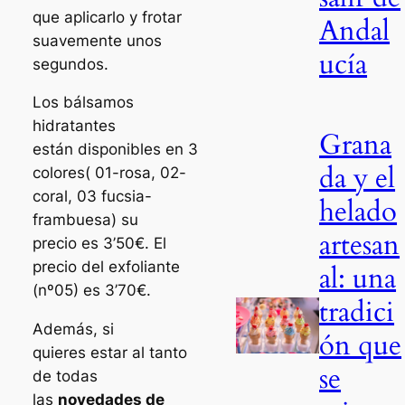
que aplicarlo y frotar
Andal
suavemente unos
ucía
segundos.
Los bálsamos
hidratantes
Grana
están disponibles en 3
da y el
colores( 01-rosa, 02-
coral, 03 fucsia-
helado
frambuesa) su
artesan
precio es 3’50€. El
precio del exfoliante
al: una
(nº05) es 3’70€.
tradici
Además, si
ón que
quieres estar al tanto
se
de todas
las
novedades de