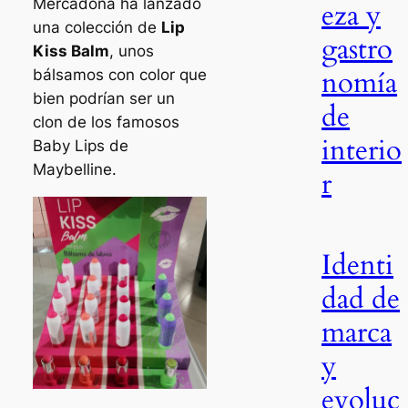
Mercadona ha lanzado
eza y
una colección de
Lip
gastro
Kiss Balm
, unos
nomía
bálsamos con color que
bien podrían ser un
de
clon de los famosos
interio
Baby Lips de
Maybelline.
r
Identi
dad de
marca
y
evoluc