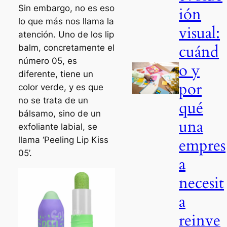
Sin embargo, no es eso
ión
lo que más nos llama la
visual:
atención. Uno de los lip
cuánd
balm, concretamente el
número 05, es
o y
diferente, tiene un
por
color verde, y es que
no se trata de un
qué
bálsamo, sino de un
una
exfoliante labial, se
empres
llama ‘Peeling Lip Kiss
05’.
a
necesit
a
reinve