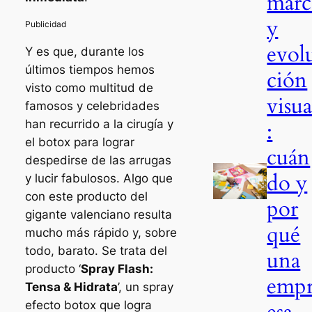
marc
y
evol
Y es que, durante los
últimos tiempos hemos
ción
visto como multitud de
visua
famosos y celebridades
han recurrido a la cirugía y
:
el botox para lograr
cuán
despedirse de las arrugas
do y
y lucir fabulosos. Algo que
con este producto del
por
gigante valenciano resulta
qué
mucho más rápido y, sobre
todo, barato. Se trata del
una
producto ‘
Spray Flash:
emp
Tensa & Hidrata
’, un spray
esa
efecto botox que logra