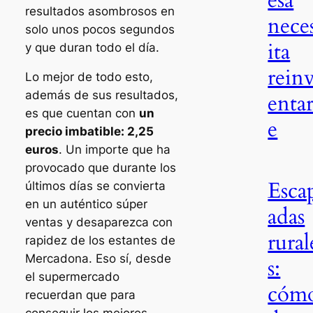
resultados asombrosos en
nece
solo unos pocos segundos
ita
y que duran todo el día.
rein
Lo mejor de todo esto,
además de sus resultados,
entar
es que cuentan con
un
e
precio imbatible: 2,25
euros
. Un importe que ha
provocado que durante los
Esca
últimos días se convierta
en un auténtico súper
adas
ventas y desaparezca con
rural
rapidez de los estantes de
Mercadona. Eso sí, desde
s:
el supermercado
cóm
recuerdan que para