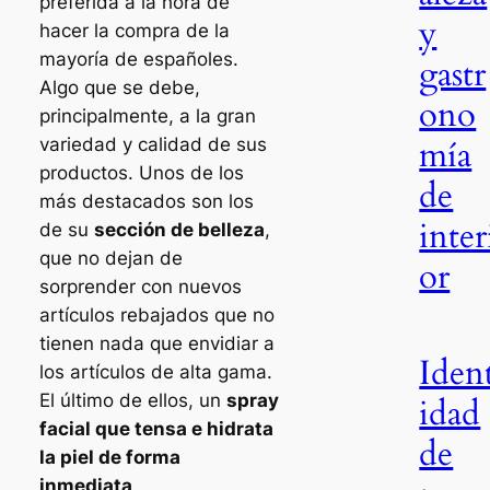
preferida a la hora de
y
hacer la compra de la
mayoría de españoles.
gastr
Algo que se debe,
ono
principalmente, a la gran
mía
variedad y calidad de sus
productos. Unos de los
de
más destacados son los
inter
de su
sección de belleza
,
que no dejan de
or
sorprender con nuevos
artículos rebajados que no
tienen nada que envidiar a
Iden
los artículos de alta gama.
El último de ellos, un
spray
idad
facial que tensa e hidrata
de
la piel de forma
inmediata
.