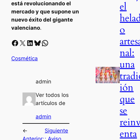
el
está revolucionando el
mercado y que supone un
hela
nuevo éxito del gigante
o
valenciano
.
artes
Facebook
X
LinkedIn
Bluesky
Whatsapp
nal:
Cosmética
una
tradi
admin
ión
Ver todos los
que
artículos de
se
admin
rein
enta
←
Siguiente
Anterior:
:
Aviso