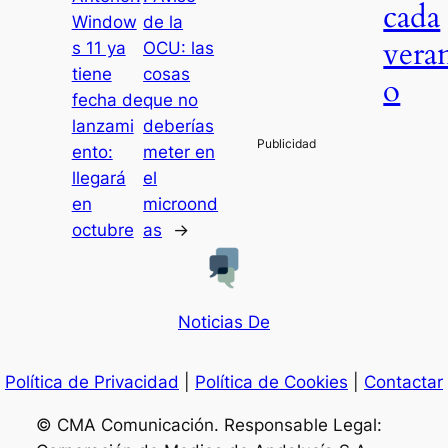
cada
Window
de la
vera
s 11 ya
OCU: las
tiene
cosas
o
fecha de
que no
lanzami
deberías
ento:
meter en
llegará
el
en
microond
octubre
as
→
Noticias De
Política de Privacidad
|
Política de Cookies
|
Contactar
© CMA Comunicación. Responsable Legal: