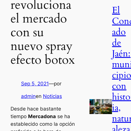
revoluciona
El
el mercado
Con
con su
ado
de
nuevo spray
Jaén:
efecto botox
mun
cipio
con
Sep 5, 2021
—
por
histo
admin
en
Noticias
ia,
Desde hace bastante
natu
tiempo
Mercadona
se ha
establecido como la opción
aleza