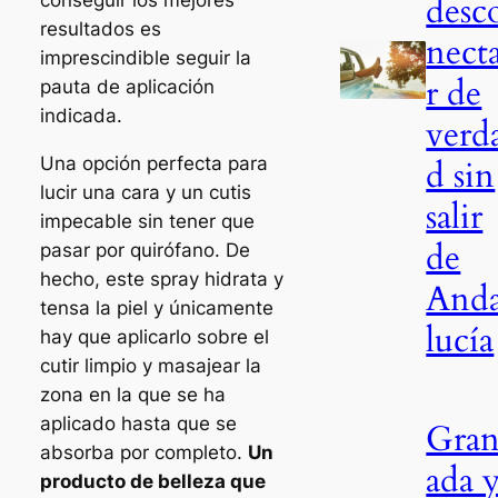
desc
conseguir los mejores
resultados es
nect
imprescindible seguir la
r de
pauta de aplicación
indicada.
verd
Una opción perfecta para
d sin
lucir una cara y un cutis
salir
impecable sin tener que
de
pasar por quirófano. De
hecho, este spray hidrata y
And
tensa la piel y únicamente
lucía
hay que aplicarlo sobre el
cutir limpio y masajear la
zona en la que se ha
aplicado hasta que se
Gra
absorba por completo.
Un
ada 
producto de belleza que