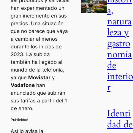
los productos y servicios
a,
han experimentado un
gran incremento en sus
natura
precios. Una situación
leza y
que no parece que vaya
a cambiar al menos
gastro
durante los inicios de
nomía
2023. La subida
de
también ha llegado al
mundo de la telefonía,
interi
ya que
Movistar
y
r
Vodafone
han
anunciado que subirán
sus tarifas a partir del 1
de enero.
Identi
dad de
Así lo avisa la