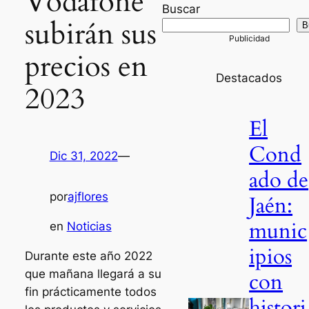
Vodafone
Buscar
subirán sus
B
precios en
Destacados
2023
El
Cond
Dic 31, 2022
—
ado de
por
ajflores
Jaén:
munic
en
Noticias
ipios
Durante este año 2022
que mañana llegará a su
con
fin prácticamente todos
histori