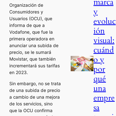
marca
Organización de
y
Consumidores y
evoluc
Usuarios (OCU), que
informa de que a
ión
Vodafone, que fue la
visual:
primera operadora en
anunciar una subida de
cuánd
precio, se le sumará
o y
Movistar, que también
incrementará sus tarifas
por
en 2023.
qué
Sin embargo, no se trata
una
de una subida de precio
empre
a cambio de una mejora
de los servicios, sino
sa
que la OCU confirma