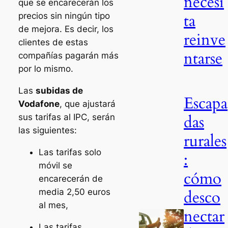
necesi
que se encarecerán los
ta
precios sin ningún tipo
de mejora. Es decir, los
reinve
clientes de estas
ntarse
compañías pagarán más
por lo mismo.
Las
subidas de
Escapa
Vodafone
, que ajustará
das
sus tarifas al IPC, serán
las siguientes:
rurales
Las tarifas solo
:
móvil se
cómo
encarecerán de
media 2,50 euros
desco
al mes,
nectar
Las tarifas