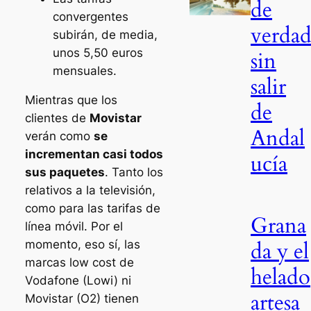
de
convergentes
verda
subirán, de media,
unos 5,50 euros
sin
mensuales.
salir
Mientras que los
de
clientes de
Movistar
Andal
verán como
se
incrementan casi todos
ucía
sus paquetes
. Tanto los
relativos a la televisión,
como para las tarifas de
Grana
línea móvil. Por el
da y el
momento, eso sí, las
marcas low cost de
helado
Vodafone (Lowi) ni
artesa
Movistar (O2) tienen