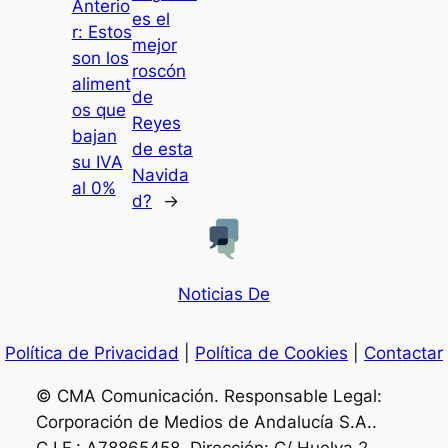
Anterio
es el
r:
Estos
mejor
son los
roscón
aliment
de
os que
Reyes
bajan
de esta
su IVA
Navida
al 0%
d?
→
Noticias De
Política de Privacidad
|
Política de Cookies
|
Contactar
© CMA Comunicación. Responsable Legal:
Corporación de Medios de Andalucía S.A..
C.I.F.: A78865458. Dirección: C/ Huelva 2,