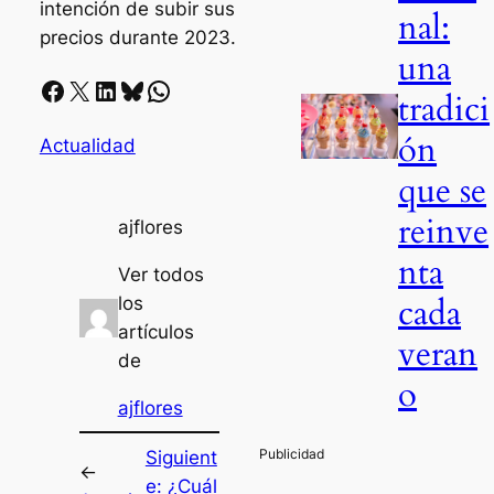
intención de subir sus
nal:
precios durante 2023.
una
Facebook
X
LinkedIn
Bluesky
Whatsapp
tradici
ón
Actualidad
que se
reinve
ajflores
nta
Ver todos
cada
los
artículos
veran
de
o
ajflores
Siguient
←
e:
¿Cuál