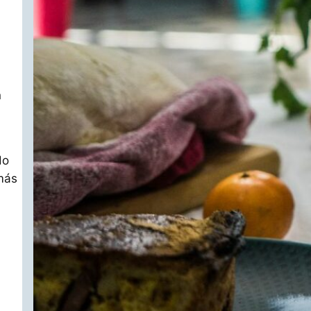
n
do
emás