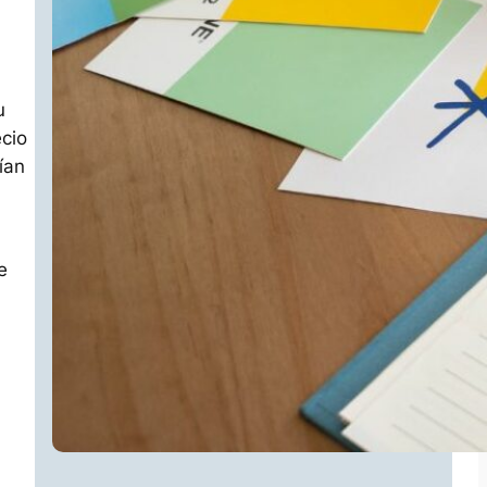
u
ecio
ían
e