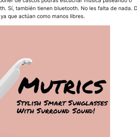
sponer de cascos podrás escuchar música paseando o
th. Sí, también tienen bluetooth. No les falta de nada. 
s ya que actúan como manos libres.