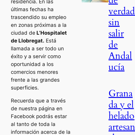
residencia. En las
verda
últimas fechas ha
trascendido su empleo
sin
en zonas próximas a la
salir
ciudad de
L’Hospitalet
de Llobregat.
Está
de
llamada a ser todo un
Andal
éxito y a servir como
ucía
oportunidad a los
comercios menores
frente a las grandes
superficies.
Grana
Recuerda que a través
da y el
de nuestra página en
helado
Facebook podrás estar
artesa
al tanto de toda la
información acerca de la