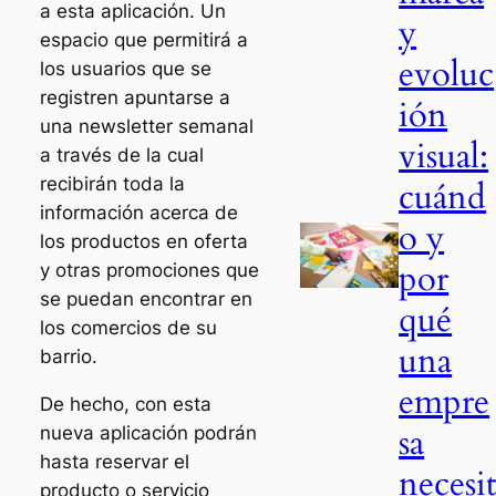
a esta aplicación. Un
y
espacio que permitirá a
evoluc
los usuarios que se
registren apuntarse a
ión
una newsletter semanal
visual:
a través de la cual
recibirán toda la
cuánd
información acerca de
o y
los productos en oferta
por
y otras promociones que
se puedan encontrar en
qué
los comercios de su
una
barrio.
empre
De hecho, con esta
sa
nueva aplicación podrán
hasta reservar el
necesi
producto o servicio