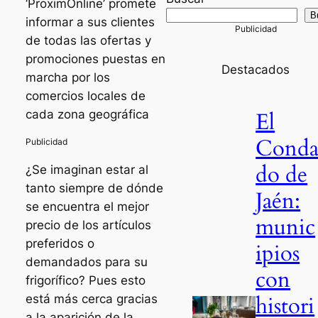
‘ProximOnline’ promete
B
informar a sus clientes
de todas las ofertas y
promociones puestas en
Destacados
marcha por los
comercios locales de
El
cada zona geográfica
Cond
do de
¿Se imaginan estar al
tanto siempre de dónde
Jaén:
se encuentra el mejor
munic
precio de los artículos
preferidos o
ipios
demandados para su
con
frigorífico? Pues esto
histori
está más cerca gracias
a la aparición de la