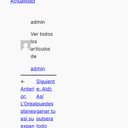
Actualidad
admin
Ver todos
los
artículos
de
admin
←
Siguient
Anteri
e:
Aldi:
or:
Así
L’Oreal
puedes
planea
ganar tu
así su
pulsera
expan
todo