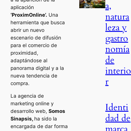
a,
aplicación
natura
‘ProximOnline’.
Una
herramienta que busca
leza y
abrir un nuevo
gastro
escenario de difusión
para el comercio de
nomía
proximidad,
de
adaptándose al
interi
panorama digital y a la
nueva tendencia de
r
compra.
La agencia de
marketing online y
Identi
desarrollo web,
Somos
dad de
Sinapsis,
ha sido la
marca
encargada de dar forma