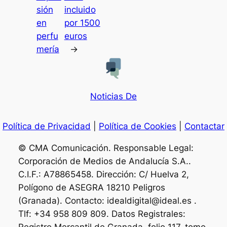
sión
incluido
en
por 1500
perfu
euros
mería
→
Noticias De
Política de Privacidad
|
Política de Cookies
|
Contactar
© CMA Comunicación. Responsable Legal:
Corporación de Medios de Andalucía S.A..
C.I.F.: A78865458. Dirección: C/ Huelva 2,
Polígono de ASEGRA 18210 Peligros
(Granada). Contacto: idealdigital@ideal.es .
Tlf: +34 958 809 809. Datos Registrales: