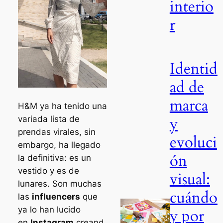
interio
r
Identid
ad de
marca
H&M ya ha tenido una
y
variada lista de
prendas virales, sin
evoluci
embargo, ha llegado
ón
la definitiva: es un
vestido y es de
visual:
lunares. Son muchas
cuándo
las
influencers
que
ya lo han lucido
y por
en
Instagram
creand