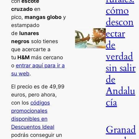
con
escote
cómo
cruzado
en
pico,
mangas globo
y
descon
estampado
ectar
de
lunares
negros
solo tienes
de
que acercarte a
verdad
tu
H&M
más cercano
sin salir
o
entrar aquí para ir a
su web
.
de
El precio es de 49,99
Andalu
euros, pero ahora,
cía
con los
códigos
promocionales
disponibles en
Granad
Descuentos Ideal
podrás conseguir un