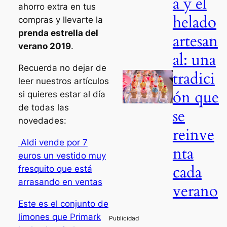
a y el
ahorro extra en tus
helado
compras y llevarte la
prenda estrella del
artesan
verano 2019
.
al: una
Recuerda no dejar de
tradici
leer nuestros artículos
ón que
si quieres estar al día
de todas las
se
novedades:
reinve
Aldi vende por 7
nta
euros un vestido muy
cada
fresquito que está
arrasando en ventas
verano
Este es el conjunto de
limones que Primark