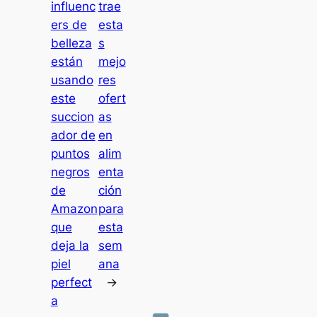
influenc
trae
ers de
esta
belleza
s
están
mejo
usando
res
este
ofert
succion
as
ador de
en
puntos
alim
negros
enta
de
ción
Amazon
para
que
esta
deja la
sem
piel
ana
perfect
→
a