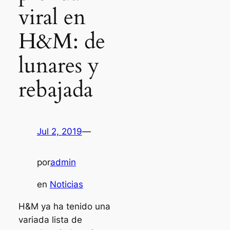
viral en
H&M: de
lunares y
rebajada
Jul 2, 2019
—
por
admin
en
Noticias
H&M ya ha tenido una
variada lista de