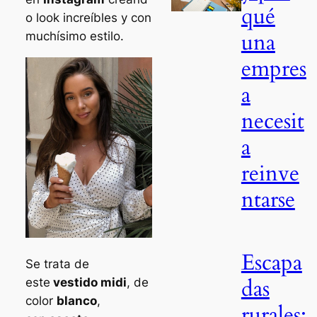
qué
o look increíbles y con
una
muchísimo estilo.
empres
a
necesit
a
reinve
ntarse
Escapa
Se trata de
das
este
vestido midi
, de
color
blanco
,
rurales: