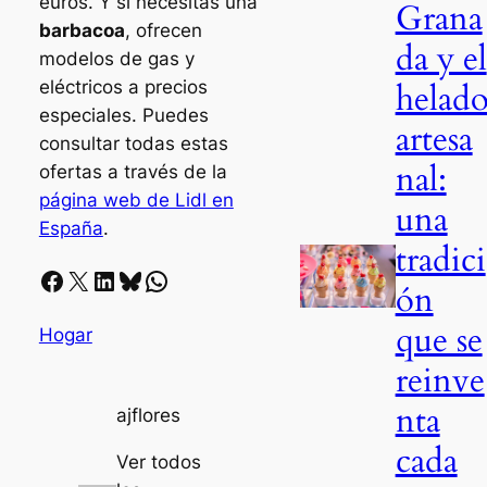
euros. Y si necesitas una
Grana
barbacoa
, ofrecen
da y el
modelos de gas y
helad
eléctricos a precios
especiales. Puedes
artesa
consultar todas estas
nal:
ofertas a través de la
página web de Lidl en
una
España
.
tradici
Facebook
X
LinkedIn
Bluesky
Whatsapp
ón
que se
Hogar
reinve
nta
ajflores
cada
Ver todos