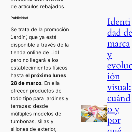
de artículos rebajados.
Identi
dad d
Se trata de la promoción
‘Jardín’, que ya está
marca
disponible a través de la
y
tienda online de Lidl
pero no llegará a los
evolu
establecimientos físicos
ión
hasta
el próximo lunes
28 de marzo
. En ella
visual:
ofrecen productos de
cuánd
todo tipo para jardines y
o y
terrazas: desde
múltiples modelos de
por
tumbonas, sillas y
qué
sillones de exterior,