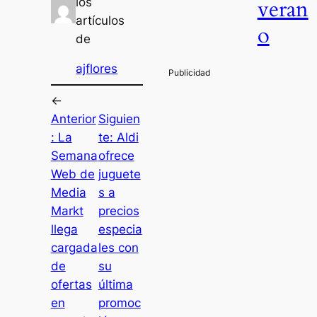
veran
los
artículos
o
de
ajflores
←
Anterior
Siguien
:
La
te:
Aldi
Semana
ofrece
Web de
juguete
Media
s a
Markt
precios
llega
especia
cargada
les con
de
su
ofertas
última
en
promoc