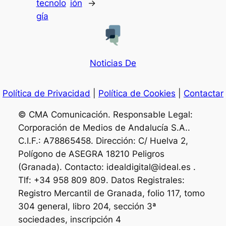
tecnolo
ión
→
gía
Noticias De
Política de Privacidad
|
Política de Cookies
|
Contactar
© CMA Comunicación. Responsable Legal:
Corporación de Medios de Andalucía S.A..
C.I.F.: A78865458. Dirección: C/ Huelva 2,
Polígono de ASEGRA 18210 Peligros
(Granada). Contacto: idealdigital@ideal.es .
Tlf: +34 958 809 809. Datos Registrales:
Registro Mercantil de Granada, folio 117, tomo
304 general, libro 204, sección 3ª
sociedades, inscripción 4