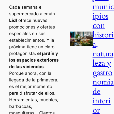
munic
Cada semana el
ipios
supermercado alemán
Lidl
ofrece nuevas
con
promociones y ofertas
histori
especiales en sus
establecimientos. Y la
a,
próxima tiene un claro
natura
protagonista:
el jardín y
los espacios exteriores
leza y
de las viviendas
.
gastro
Porque ahora, con la
nomía
llegada de la primavera,
es el mejor momento
de
para disfrutar de ellos.
interi
Herramientas, muebles,
barbacoas,
or
mosquiteras… Cientos