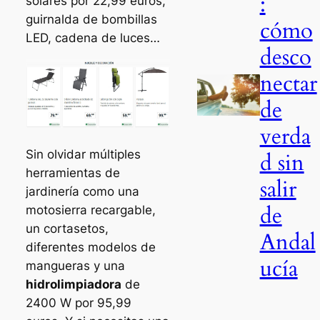
:
solares por 22,99 euros,
guirnalda de bombillas
cómo
LED, cadena de luces…
desco
nectar
de
verda
Sin olvidar múltiples
d sin
herramientas de
salir
jardinería como una
de
motosierra recargable,
un cortasetos,
Andal
diferentes modelos de
ucía
mangueras y una
hidrolimpiadora
de
2400 W por 95,99