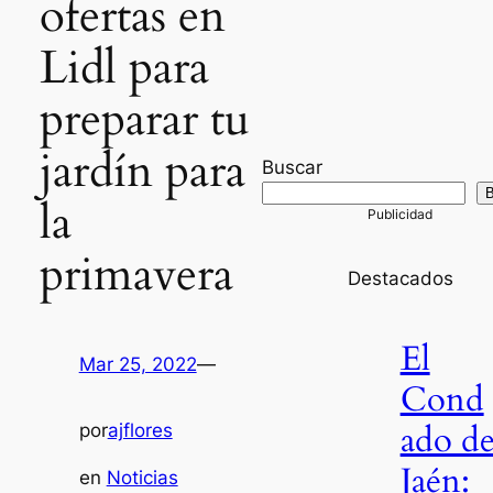
ofertas en
Lidl para
preparar tu
jardín para
Buscar
B
la
primavera
Destacados
El
Mar 25, 2022
—
Cond
ado d
por
ajflores
Jaén:
en
Noticias