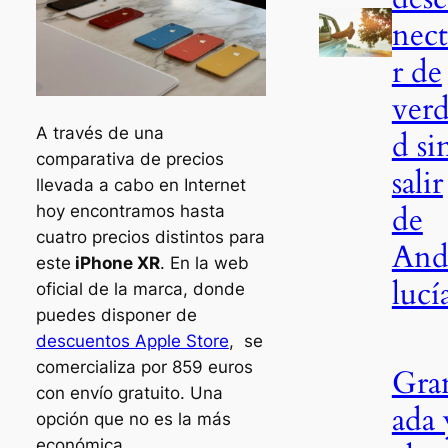
nect
r de
ver
A través de una
d si
comparativa de precios
salir
llevada a cabo en Internet
de
hoy encontramos hasta
cuatro precios distintos para
And
este
iPhone XR
. En la web
lucí
oficial de la marca, donde
puedes disponer de
descuentos Apple Store
, se
comercializa por 859 euros
Gra
con envío gratuito. Una
ada 
opción que no es la más
económica.