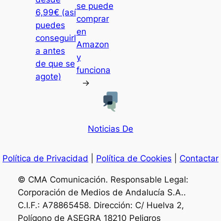
se puede
6,99€ (así
comprar
puedes
en
conseguirl
Amazon
a antes
y
de que se
funciona
agote)
→
Noticias De
Política de Privacidad
|
Política de Cookies
|
Contactar
© CMA Comunicación. Responsable Legal:
Corporación de Medios de Andalucía S.A..
C.I.F.: A78865458. Dirección: C/ Huelva 2,
Polígono de ASEGRA 18210 Peligros