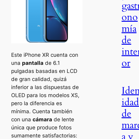
gast
ono
mía
de
inte
Este iPhone XR cuenta con
or
una
pantalla
de 6.1
pulgadas basadas en LCD
de gran calidad, quizá
Iden
inferior a las dispuestas de
OLED para los modelos XS,
idad
pero la diferencia es
de
mínima. Cuenta también
con una
cámara
de lente
mar
única que produce fotos
a y
sumamente satisfactorias: