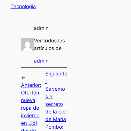
Tecnología
admin
Ver todos los
artículos de
admin
Siguiente
←
:
Anterior:
Sabemo
Ofertón:
s el
nueva
secreto
ropa de
de la piel
invierno
de María
en Lidl
Pombo:
desde