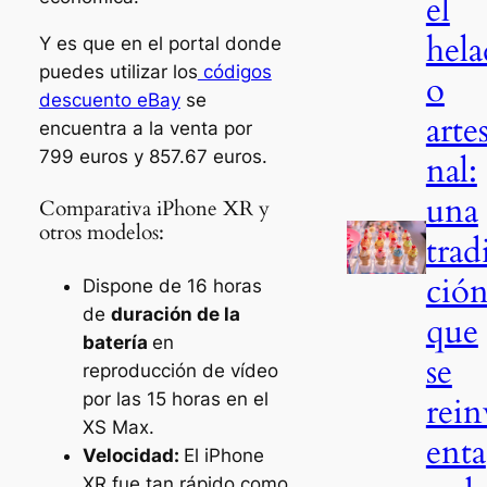
el
hela
Y es que en el portal donde
puedes utilizar los
códigos
o
descuento eBay
se
arte
encuentra a la venta por
799 euros y 857.67 euros.
nal:
una
Comparativa iPhone XR y
otros modelos:
trad
ció
Dispone de 16 horas
de
duración de la
que
batería
en
se
reproducción de vídeo
por las 15 horas en el
rein
XS Max.
enta
Velocidad:
El iPhone
XR fue tan rápido como