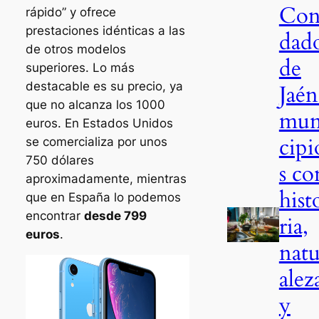
Co
rápido” y ofrece
prestaciones idénticas a las
dad
de otros modelos
de
superiores. Lo más
destacable es su precio, ya
Jaén
que no alcanza los 1000
mun
euros. En Estados Unidos
cipi
se comercializa por unos
750 dólares
s co
aproximadamente, mientras
hist
que en España lo podemos
encontrar
desde 799
ria,
euros
.
natu
alez
y