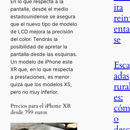
En lo que respecta a la
ita
pantalla, desde el medio
rein
estadounidense se asegura
que el nuevo tipo de modelo
enta
de LCD mejora la precisión
se
del color. Tendrás la
posibilidad de apretar la
pantalla desde las esquinas.
Un modelo de iPhone este
Esc
XR que, en lo que respecta
adas
a prestaciones, es menor
rura
quizá que los modelos XS,
pero no muy inferior.
es:
có
Precios para el iPhone XR
desde 799 euros
o
des