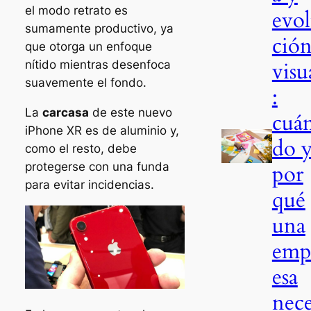
el modo retrato es
evo
sumamente productivo, ya
ció
que otorga un enfoque
visu
nítido mientras desenfoca
suavemente el fondo.
:
La
carcasa
de este nuevo
cuá
iPhone XR es de aluminio y,
do 
como el resto, debe
por
protegerse con una funda
para evitar incidencias.
qué
una
emp
esa
nece