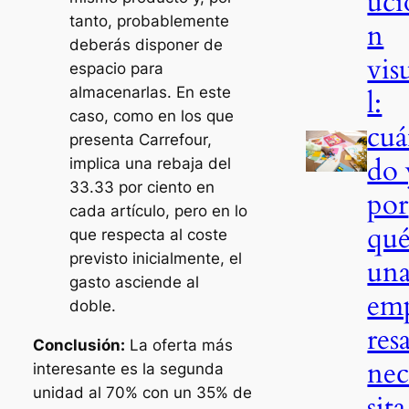
uci
tanto, probablemente
n
deberás disponer de
vis
espacio para
almacenarlas. En este
l:
caso, como en los que
cu
presenta Carrefour,
do 
implica una rebaja del
33.33 por ciento en
por
cada artículo, pero en lo
qu
que respecta al coste
previsto inicialmente, el
un
gasto asciende al
em
doble.
res
Conclusión:
La oferta más
nec
interesante es la segunda
unidad al 70% con un 35% de
sita