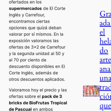
ofertados en los
supermercados
de El Corte
Gr
Inglés y Carrefour,
ada
encontramos ciertas
opciones que quizá deban
el
valorar por sí mismos. En la
hel
exposición valoramos las
ofertas de 3×2 de Carrefour
do
y la segunda unidad al 50 y
art
al 70 por ciento de
ana
descuento disponibles en El
Corte Inglés, además de
un
otros descuentos aplicados.
tra
Valoramos hoy el precio y las
ció
ofertas sobre el
pack de 3
qu
bricks de BioFrutas Tropical
de Pascual
en ambos