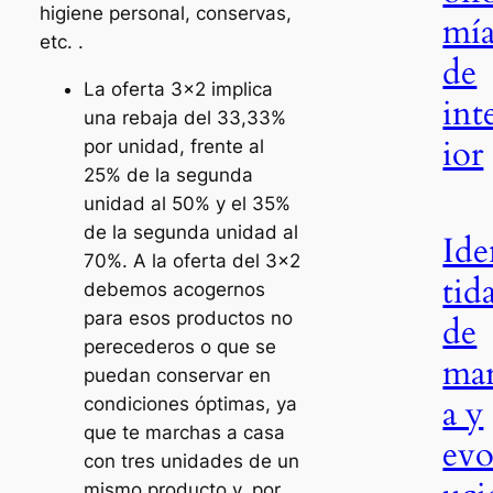
higiene personal, conservas,
mí
etc. .
de
La oferta 3×2 implica
int
una rebaja del 33,33%
ior
por unidad, frente al
25% de la segunda
unidad al 50% y el 35%
de la segunda unidad al
Ide
70%. A la oferta del 3×2
tid
debemos acogernos
para esos productos no
de
perecederos o que se
ma
puedan conservar en
a y
condiciones óptimas, ya
que te marchas a casa
evo
con tres unidades de un
mismo producto y, por