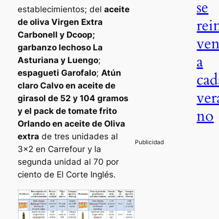
se
establecimientos; del
aceite
rei
de oliva Virgen Extra
Carbonell y Dcoop;
ven
garbanzo lechoso La
a
Asturiana y Luengo
;
espagueti Garofalo
;
Atún
cad
claro Calvo en aceite de
ver
girasol de 52 y 104 gramos
no
y el pack de tomate frito
Orlando en aceite de Oliva
extra
de tres unidades al
3×2 en Carrefour y la
segunda unidad al 70 por
ciento de El Corte Inglés.