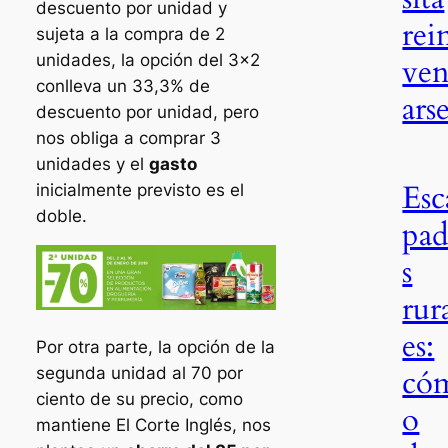
descuento por unidad y
rei
sujeta a la compra de 2
unidades, la opción del 3×2
ven
conlleva un 33,3% de
ars
descuento por unidad, pero
nos obliga a comprar 3
unidades y el
gasto
Esc
inicialmente previsto es el
doble.
pad
s
rur
es:
Por otra parte, la opción de la
có
segunda unidad al 70 por
ciento de su precio, como
o
mantiene El Corte Inglés, nos