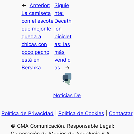
←
Anterior:
Siguie
La camiseta
nte:
con el escote
Decath
que mejor le
lon
queda a
biciclet
chicas con
as: las
poco pecho
más
está en
vendid
Bershka
as
→
Noticias De
Política de Privacidad
|
Política de Cookies
|
Contactar
© CMA Comunicación. Responsable Legal:
Corporación de Medios de Andalucía S.A..