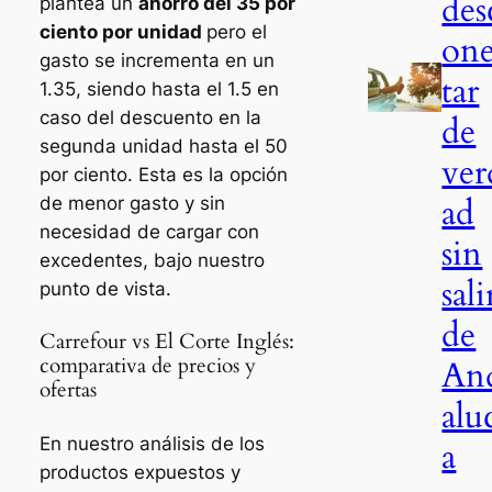
des
plantea un
ahorro del 35 por
ciento por unidad
pero el
on
gasto se incrementa en un
tar
1.35, siendo hasta el 1.5 en
caso del descuento en la
de
segunda unidad hasta el 50
ver
por ciento. Esta es la opción
ad
de menor gasto y sin
necesidad de cargar con
sin
excedentes, bajo nuestro
sali
punto de vista.
de
Carrefour vs El Corte Inglés:
An
comparativa de precios y
ofertas
alu
En nuestro análisis de los
a
productos expuestos y