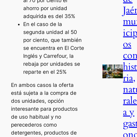
al 70 por ciento el
Jaé
ahorro por unidad
adquirida es del 35%
mu
En el caso de la
ici
segunda unidad al 50
por ciento, que también
os
se encuentra en El Corte
co
Inglés y Carrefour, la
his
rebaja por unidades se
reparte en el 25%
ria,
En ambos casos la oferta
nat
está sujeta a la compra de
ral
dos unidades, opción
a y
interesante para productos
de uso habitual y no
gas
perecederos como
on
detergentes, productos de