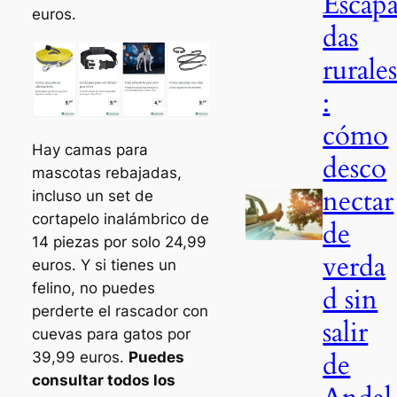
Escap
euros.
das
rurale
:
cómo
Hay camas para
desco
mascotas rebajadas,
nectar
incluso un set de
cortapelo inalámbrico de
de
14 piezas por solo 24,99
verda
euros. Y si tienes un
felino, no puedes
d sin
perderte el rascador con
salir
cuevas para gatos por
de
39,99 euros.
Puedes
consultar todos los