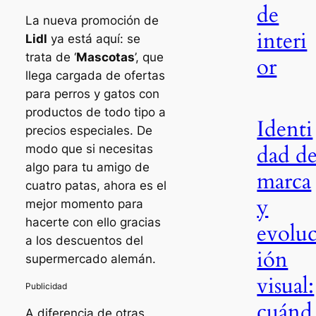
de
La nueva promoción de
interi
Lidl
ya está aquí: se
trata de ‘
Mascotas
’, que
or
llega cargada de ofertas
para perros y gatos con
productos de todo tipo a
Identi
precios especiales. De
dad d
modo que si necesitas
algo para tu amigo de
marca
cuatro patas, ahora es el
y
mejor momento para
hacerte con ello gracias
evolu
a los descuentos del
ión
supermercado alemán.
visual:
cuánd
A diferencia de otras