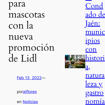
para
Cond
mascotas
ado d
Jaén:
con la
muni
nueva
ipios
promoción
con
de Lidl
histori
a,
natura
Feb 13, 2022
—
leza y
gastro
por
ajflores
nomía
en
Noticias