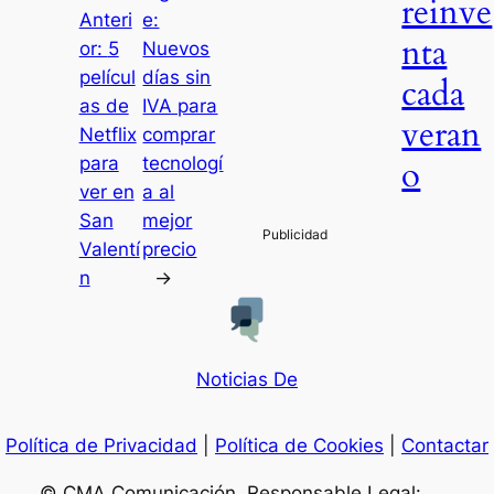
reinve
Anteri
e:
nta
or:
5
Nuevos
películ
días sin
cada
as de
IVA para
veran
Netflix
comprar
para
tecnologí
o
ver en
a al
San
mejor
Valentí
precio
n
→
Noticias De
Política de Privacidad
|
Política de Cookies
|
Contactar
© CMA Comunicación. Responsable Legal: