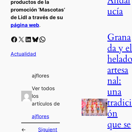
Andal
productos de la
ucía
promoción ‘Mascotas’
de Lidl a través de su
página web
.
Grana
Facebook
X
LinkedIn
Bluesky
Whatsapp
da y e
Actualidad
helad
artesa
ajflores
nal:
Ver todos
una
los
tradici
artículos de
ón
ajflores
que se
←
Siguient