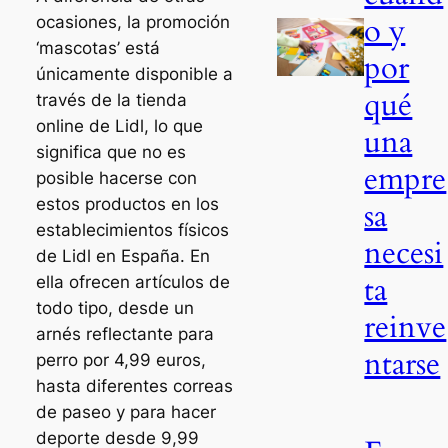
o y
ocasiones, la promoción
‘mascotas’ está
por
únicamente disponible a
qué
través de la tienda
online de Lidl, lo que
una
significa que no es
empre
posible hacerse con
estos productos en los
sa
establecimientos físicos
necesi
de Lidl en España. En
ta
ella ofrecen artículos de
todo tipo, desde un
reinve
arnés reflectante para
ntarse
perro por 4,99 euros,
hasta diferentes correas
de paseo y para hacer
deporte desde 9,99