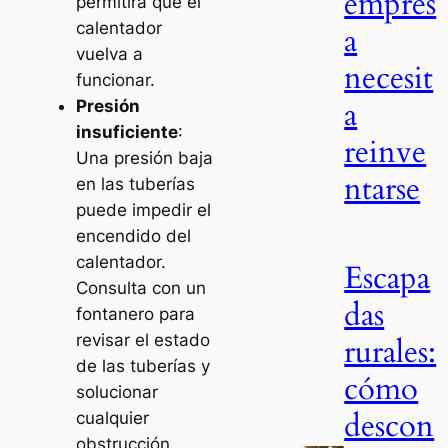
empres
permitirá que el
calentador
a
vuelva a
necesit
funcionar.
a
Presión
insuficiente
:
reinve
Una presión baja
ntarse
en las tuberías
puede impedir el
encendido del
calentador.
Escapa
Consulta con un
das
fontanero para
revisar el estado
rurales:
de las tuberías y
cómo
solucionar
descon
cualquier
obstrucción.