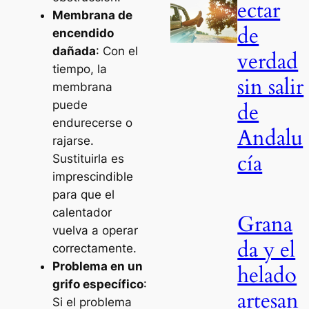
ectar
Membrana de
de
encendido
dañada
: Con el
verdad
tiempo, la
sin salir
membrana
de
puede
endurecerse o
Andalu
rajarse.
cía
Sustituirla es
imprescindible
para que el
calentador
Grana
vuelva a operar
da y el
correctamente.
Problema en un
helado
grifo específico
:
artesan
Si el problema