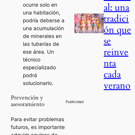
al: una
ocurre solo en
una habitación,
tradici
podría deberse a
ón que
una acumulación
de minerales en
se
las tuberías de
reinve
ese área. Un
técnico
nta
especializado
cada
podrá
verano
solucionarlo.
Prevención y
asesoramiento
Para evitar problemas
futuros, es importante
adquirir equipos de