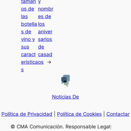
tamañ
y
os de
nombr
las
es de
botella
los
s de
aniver
vino y
sarios
sus
de
caract
casad
erística
os
→
s
Noticias De
Política de Privacidad
|
Política de Cookies
|
Contactar
© CMA Comunicación. Responsable Legal: