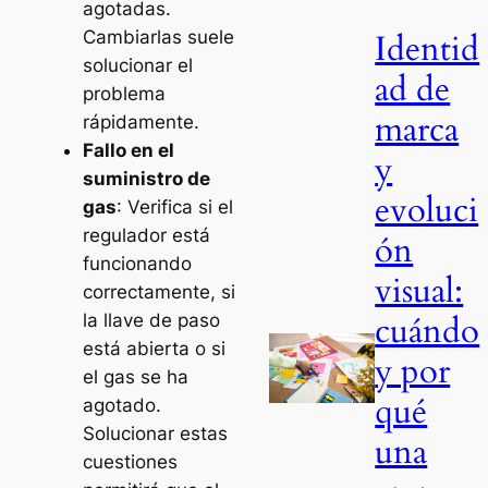
agotadas.
Identid
Cambiarlas suele
solucionar el
ad de
problema
marca
rápidamente.
Fallo en el
y
suministro de
evoluci
gas
: Verifica si el
regulador está
ón
funcionando
visual:
correctamente, si
cuándo
la llave de paso
está abierta o si
y por
el gas se ha
qué
agotado.
Solucionar estas
una
cuestiones