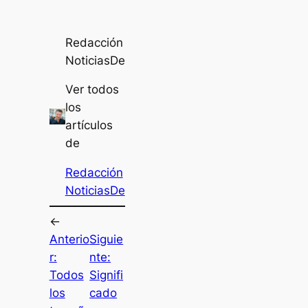
Redacción
NoticiasDe
Ver todos
los
artículos
de
Redacción
NoticiasDe
←
Anterio
Siguie
r:
nte:
Todos
Signifi
los
cado