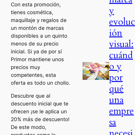
Con esta promoción,
y
tienes cosmética,
evolu
maquillaje y regalos de
un montón de marcas
ión
disponibles a un quinto
visual:
menos de su precio
inicial. Si ya de por sí
cuánd
Primor mantiene unos
o y
precios muy
por
competentes, esta
oferta es todo un chollo.
qué
Descubre que al
una
descuento inicial que te
empre
ofrecen ¡se le aplica un
sa
20% más de descuento!
De este modo,
necesi
productos como la