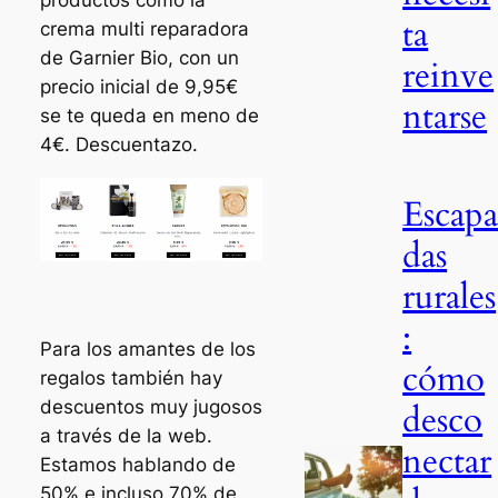
ta
crema multi reparadora
de Garnier Bio, con un
reinve
precio inicial de 9,95€
ntarse
se te queda en meno de
4€. Descuentazo.
Escap
das
rurales
:
Para los amantes de los
cómo
regalos también hay
descuentos muy jugosos
desco
a través de la web.
nectar
Estamos hablando de
50% e incluso 70% de