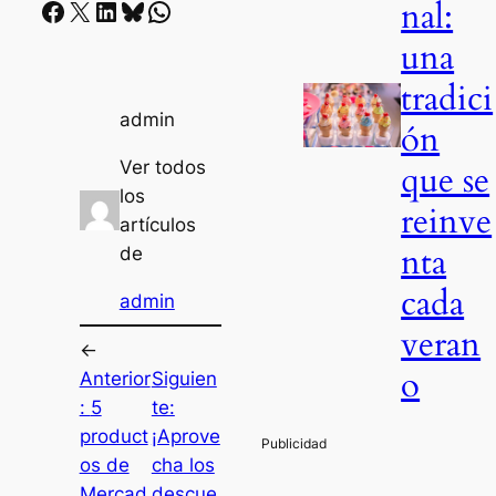
nal:
Facebook
X
LinkedIn
Bluesky
Whatsapp
una
tradici
admin
ón
Ver todos
que se
los
reinve
artículos
nta
de
cada
admin
veran
←
o
Anterior
Siguien
:
5
te:
product
¡Aprove
os de
cha los
Mercad
descue