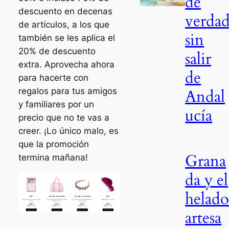
de
descuento en decenas
verda
de artículos, a los que
sin
también se les aplica el
20% de descuento
salir
extra. Aprovecha ahora
de
para hacerte con
Andal
regalos para tus amigos
y familiares por un
ucía
precio que no te vas a
creer. ¡Lo único malo, es
que la promoción
Grana
termina mañana!
da y el
helad
artesa