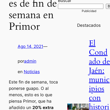
es de fin de
Buscar
B
semana en
Primor
Destacados
El
Ago 14, 2021
—
Cond
ado d
por
admin
Jaén:
en
Noticias
munic
Este fin de semana, toca
ipios
ponerse guapo. O al
menos, esto es lo que
con
piensa Primor, que ha
histori
añadido un
20% extra