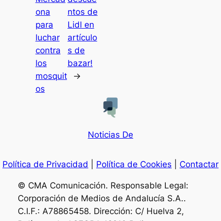
ona
ntos de
para
Lidl en
luchar
artículo
contra
s de
los
bazar!
mosquit
→
os
Noticias De
Política de Privacidad
|
Política de Cookies
|
Contactar
© CMA Comunicación. Responsable Legal:
Corporación de Medios de Andalucía S.A..
C.I.F.: A78865458. Dirección: C/ Huelva 2,