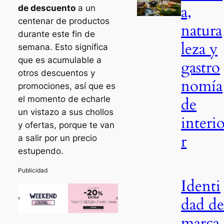
a,
de descuento
a un
centenar de productos
natura
durante este fin de
leza y
semana. Esto significa
que es acumulable a
gastro
otros descuentos y
nomía
promociones, así que es
de
el momento de echarle
un vistazo a sus chollos
interi
y ofertas, porque te van
r
a salir por un precio
estupendo.
Identi
dad d
marca